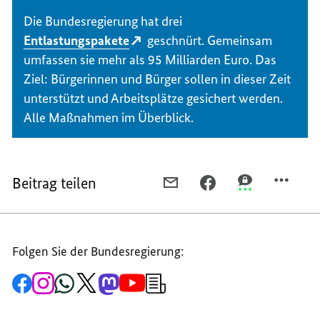
Die Bundesregierung hat drei
Entlastungspakete
geschnürt. Gemeinsam
umfassen sie mehr als 95 Milliarden Euro. Das
Ziel: Bürgerinnen und Bürger sollen in dieser Zeit
unterstützt und Arbeitsplätze gesichert werden.
Alle Maßnahmen im Überblick.
Beitrag teilen
PER
PER
PER
E-
FACEBOOK
THREEMA
MAIL
TEILEN,
TEILEN,
TEILEN,
SO
SO
Folgen Sie der Bundesregierung:
SO
ENTLASTET
ENTLASTET
ENTLASTET
DER
DER
Zur
Zum
Zum
Zum
Zum
Zum
Newsletter-
DER
BUND
BUND
Facebook-
Instagram-
WhatsApp-
X-
Mastodon-
YouTube-
Anmeldung
Seite
Account
Kanal
Kanal
Kanal
Kanal
der
BUND
STUDIERENDE
STUDIERENDE
der
der
der
des
der
der
Bundesregierung
STUDIERENDE