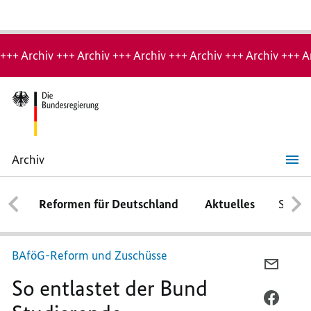
Hinweis:
Archiv-
+++ Archiv +++ Archiv +++ Archiv +++ Archiv +++ Archiv +++ A
Seite
Archiv
So
entlastet
der
Reformen für Deutschland
Aktuelles
Schwe
Bund
Studierende
BAföG-Reform und Zuschüsse
PER
So entlastet der Bund
E-
MAIL
PER