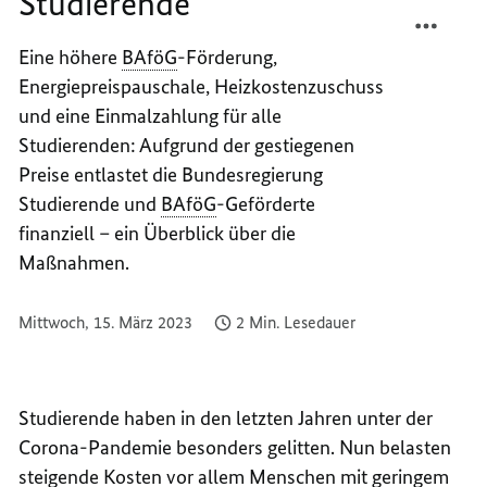
Studierende
TEILEN
FACEB
SO
TEILEN
Eine höhere
BAföG
-Förderung,
ENTLA
SO
Energiepreispauschale, Heizkostenzuschuss
DER
ENTLA
BUND
DER
und eine Einmalzahlung für alle
STUDI
BUND
Studierenden: Aufgrund der gestiegenen
STUDI
Preise entlastet die Bundesregierung
Studierende und
BAföG
-Geförderte
finanziell – ein Überblick über die
Maßnahmen.
Mittwoch, 15. März 2023
2 Min. Lesedauer
Studierende haben in den letzten Jahren unter der
Corona-Pandemie besonders gelitten. Nun belasten
steigende Kosten vor allem Menschen mit geringem