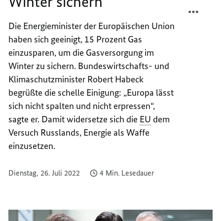
Winter sichern
TEILEN
FACEB
GASVE
TEILEN
Die Energieminister der Europäischen Union
FÜR
GASVE
haben sich geeinigt, 15 Prozent Gas
DEN
FÜR
WINTE
DEN
einzusparen, um die Gasversorgung im
SICHE
WINTE
Winter zu sichern. Bundeswirtschafts- und
SICHE
Klimaschutzminister Robert Habeck
begrüßte die schelle Einigung: „Europa lässt
sich nicht spalten und nicht erpressen“,
sagte er. Damit widersetze sich die
EU
dem
Versuch Russlands, Energie als Waffe
einzusetzen.
Dienstag, 26. Juli 2022
4 Min. Lesedauer