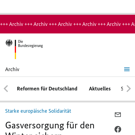
Hinweis:
Archiv-
+++ Archiv +++ Archiv +++ Archiv +++ Archiv +++ Archiv +++ A
Seite
Archiv
Gasversorgung
für
den
Reformen für Deutschland
Aktuelles
Schwe
Winter
sichern
Starke europäische Solidarität
PER
Gasversorgung für den
E-
MAIL
PER