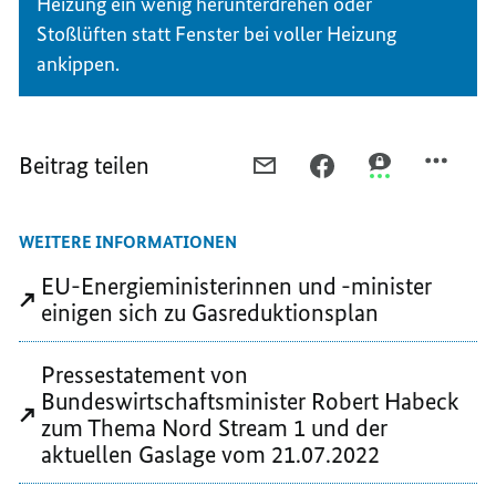
Heizung ein wenig herunterdrehen oder
Stoßlüften statt Fenster bei voller Heizung
ankippen.
Beitrag teilen
PER
PER
PER
E-
FACEBOOK
THREEMA
MAIL
TEILEN,
TEILEN,
WEITERE INFORMATIONEN
TEILEN,
GASVERSORGUNG
GASVERSORGU
GASVERSORGUNG
FÜR
FÜR
EU-Energieministerinnen und -minister
FÜR
DEN
DEN
einigen sich zu Gasreduktionsplan
DEN
WINTER
WINTER
WINTER
SICHERN
SICHERN
Pressestatement von
SICHERN
Bundeswirtschaftsminister Robert Habeck
zum Thema Nord Stream 1 und der
aktuellen Gaslage vom 21.07.2022