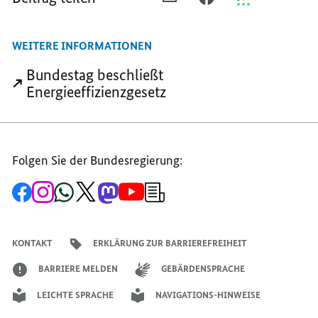
E-
FACEBOOK
THREEMA
MAIL
TEILEN,
TEILEN,
WEITERE INFORMATIONEN
TEILEN,
ÖFFENTLICHE
ÖFFENTLICHE
ÖFFENTLICHE
HAND
HAND
Bundestag beschließt
HAND
WIRD
WIRD
Energieeffizienzgesetz
WIRD
VORBILD
VORBILD
VORBILD
BEIM
BEIM
BEIM
ENERGIESPAREN
ENERGIESPARE
ENERGIESPAREN
Folgen Sie der Bundesregierung:
Zur
Zum
Zum
Zum
Zum
Zum
Newsletter-
Facebook-
Instagram-
WhatsApp-
X-
Mastodon-
YouTube-
Anmeldung
Seite
Account
Kanal
Kanal
Kanal
Kanal
der
der
der
der
des
der
der
Bundesregierung
Bundesregierung
Bundesregierung
Bundesregierung
Regierungssprechers
Bundesregierung
Bundesregierung
KONTAKT
ERKLÄRUNG ZUR BARRIEREFREIHEIT
BARRIERE MELDEN
GEBÄRDENSPRACHE
LEICHTE SPRACHE
NAVIGATIONS-HINWEISE