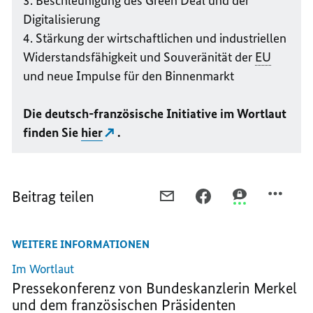
3. Beschleunigung des Green Deal und der
Digitalisierung
4. Stärkung der wirtschaftlichen und industriellen
Widerstandsfähigkeit und Souveränität der
EU
und neue Impulse für den Binnenmarkt
Die deutsch-französische Initiative im Wortlaut
finden Sie
hier
.
Beitrag teilen
PER
PER
PER
E-
FACEBOOK
THREEMA
MAIL
TEILEN,
TEILEN,
WEITERE INFORMATIONEN
TEILEN,
GESTÄRKT
GESTÄRKT
GESTÄRKT
AUS
AUS
Im Wortlaut
AUS
DER
DER
Pressekonferenz von Bundeskanzlerin Merkel
DER
KRISE
KRISE
und dem französischen Präsidenten