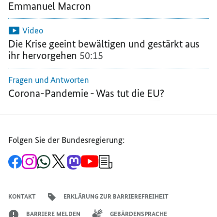
KRISE
KOMMEN
KOMMEN
Emmanuel Macron
KOMMEN
Video
Die Krise geeint bewältigen und gestärkt aus
ihr hervorgehen
50:15
Fragen und Antworten
Corona-Pandemie - Was tut die
EU
?
Folgen Sie der Bundesregierung:
Zur
Zum
Zum
Zum
Zum
Zum
Newsletter-
Facebook-
Instagram-
WhatsApp-
X-
Mastodon-
YouTube-
Anmeldung
Seite
Account
Kanal
Kanal
Kanal
Kanal
der
der
der
der
des
der
der
Bundesregierung
Bundesregierung
Bundesregierung
Bundesregierung
Regierungssprechers
Bundesregierung
Bundesregierung
KONTAKT
ERKLÄRUNG ZUR BARRIEREFREIHEIT
BARRIERE MELDEN
GEBÄRDENSPRACHE