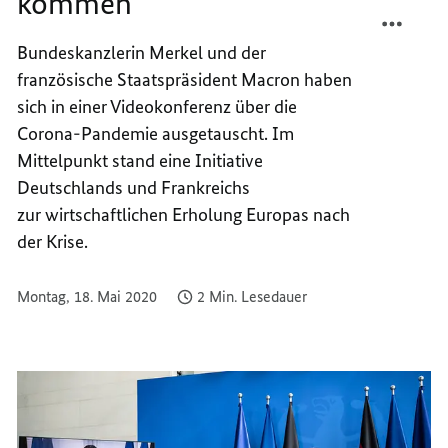
kommen
TEILEN
FACEB
GESTÄ
TEILEN
Bundeskanzlerin Merkel und der
AUS
GESTÄ
französische Staatspräsident Macron haben
DER
AUS
KRISE
DER
sich in einer Videokonferenz über die
KOMM
KRISE
Corona-Pandemie ausgetauscht. Im
KOMM
Mittelpunkt stand eine Initiative
Deutschlands und Frankreichs
zur wirtschaftlichen Erholung Europas nach
der Krise.
Montag, 18. Mai 2020
2 Min. Lesedauer