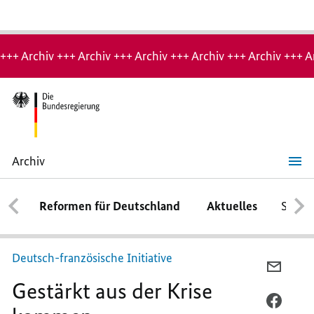
Hinweis:
Archiv-
+++ Archiv +++ Archiv +++ Archiv +++ Archiv +++ Archiv +++ A
Seite
Archiv
Gestärkt
aus
der
Reformen für Deutschland
Aktuelles
Schwe
Krise
kommen
Deutsch-französische Initiative
PER
Gestärkt aus der Krise
E-
MAIL
PER