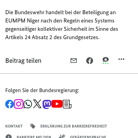
Die Bundeswehr handelt bei der Beteiligung an
EUMPM Niger nach den Regeln eines Systems
gegenseitiger kollektiver Sicherheit im Sinne des
Artikels 24 Absatz 2 des Grundgesetzes.
Beitrag teilen
PER
PER
PER
E-
FACEBOOK
THREEMA
MAIL
TEILEN,
TEILEN,
TEILEN,
MEHR
MEHR
Folgen Sie der Bundesregierung:
MEHR
STABILITÄT
STABILITÄT
STABILITÄT
FÜR
FÜR
Zur
Zum
Zum
Zum
Zum
Zum
Newsletter-
FÜR
NIGER
NIGER
Facebook-
Instagram-
WhatsApp-
X-
Mastodon-
YouTube-
Anmeldung
Seite
Account
Kanal
Kanal
Kanal
Kanal
der
NIGER
der
der
der
des
der
der
Bundesregierung
Bundesregierung
Bundesregierung
Bundesregierung
Regierungssprechers
Bundesregierung
Bundesregierung
KONTAKT
ERKLÄRUNG ZUR BARRIEREFREIHEIT
BARRIERE MELDEN
GEBÄRDENSPRACHE