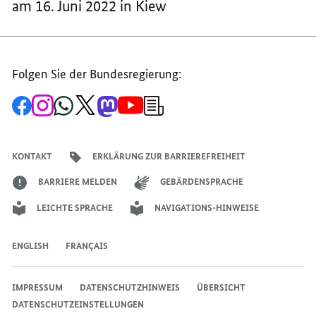
am 16. Juni 2022 in Kiew
EUROPÄISCHEN
FAMILIE“
FAMILIE“
FAMILIE“
Folgen Sie der Bundesregierung:
Zur
Zum
Zum
Zum
Zum
Zum
Newsletter-
Facebook-
Instagram-
WhatsApp-
X-
Mastodon-
YouTube-
Anmeldung
Seite
Account
Kanal
Kanal
Kanal
Kanal
der
der
der
der
des
der
der
Bundesregierung
Bundesregierung
Bundesregierung
Bundesregierung
Regierungssprechers
Bundesregierung
Bundesregierung
KONTAKT
ERKLÄRUNG ZUR BARRIEREFREIHEIT
BARRIERE MELDEN
GEBÄRDENSPRACHE
LEICHTE SPRACHE
NAVIGATIONS-HINWEISE
ENGLISH
FRANÇAIS
IMPRESSUM
DATENSCHUTZHINWEIS
ÜBERSICHT
DATENSCHUTZEINSTELLUNGEN