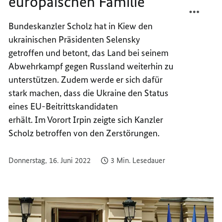
europäischen Familie“
TEILEN
FACEB
„DIE
TEILEN
Bundeskanzler Scholz hat in Kiew den
UKRAI
„DIE
ukrainischen Präsidenten Selensky
GEHÖR
UKRAI
ZUR
GEHÖR
getroffen und betont, das Land bei seinem
EUROP
ZUR
Abwehrkampf gegen Russland weiterhin zu
FAMILI
EUROP
unterstützen. Zudem werde er sich dafür
FAMILI
stark machen, dass die Ukraine den Status
eines EU-Beitrittskandidaten
erhält. Im Vorort Irpin zeigte sich Kanzler
Scholz betroffen von den Zerstörungen.
Donnerstag, 16. Juni 2022
3 Min. Lesedauer