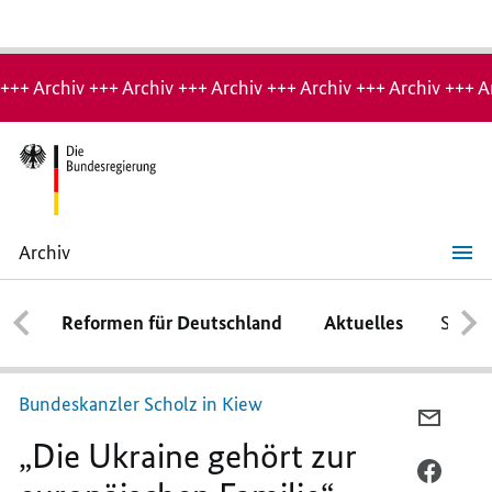
Hinweis:
Archiv-
+++ Archiv +++ Archiv +++ Archiv +++ Archiv +++ Archiv +++ A
Seite
Archiv
„Die
Ukraine
gehört
Reformen für Deutschland
Aktuelles
Schwe
zur
europäischen
Familie“
Bundeskanzler Scholz in Kiew
PER
„Die Ukraine gehört zur
E-
MAIL
PER