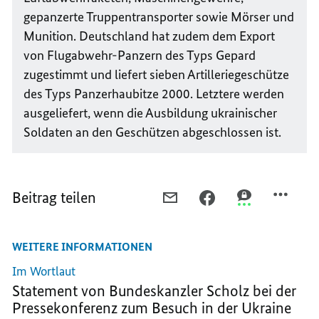
gepanzerte Truppentransporter sowie Mörser und
Munition. Deutschland hat zudem dem Export
von Flugabwehr-Panzern des Typs Gepard
zugestimmt und liefert sieben Artilleriegeschütze
des Typs Panzerhaubitze 2000. Letztere werden
ausgeliefert, wenn die Ausbildung ukrainischer
Soldaten an den Geschützen abgeschlossen ist.
Beitrag teilen
PER
PER
PER
E-
FACEBOOK
THREEMA
MAIL
TEILEN,
TEILEN,
WEITERE INFORMATIONEN
TEILEN,
„DIE
„DIE
„DIE
UKRAINE
UKRAINE
Im Wortlaut
UKRAINE
GEHÖRT
GEHÖRT
Statement von Bundeskanzler Scholz bei der
GEHÖRT
ZUR
ZUR
Pressekonferenz zum Besuch in der Ukraine
ZUR
EUROPÄISCHEN
EUROPÄISCHE