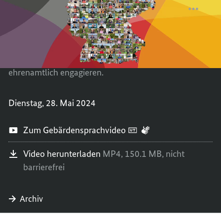
Wir sagen Danke an alle, die unsere
WIR
TEILEN
Gesellschaft gemeinsam tragen. „Wir für
FÜR
WIR
Demokratie“ stellt Menschen aus allen
DEMOK
FÜR
Teilen der Bundesrepublik stellvertretend
DEMOK
für alle in den Mittelpunkt, die sich
ehrenamtlich engagieren.
Dienstag, 28. Mai 2024
Zum Gebärdensprachvideo
Video herunterladen
MP4,
150.1 MB,
nicht
barrierefrei
Archiv