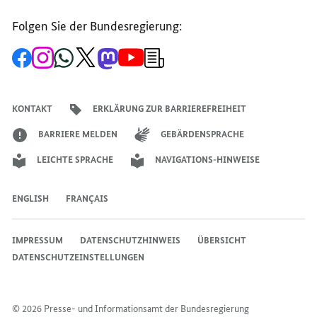
Folgen Sie der Bundesregierung:
Zur
Zum
Zum
Zum
Zum
Zum
Newsletter-
Facebook-
Instagram-
WhatsApp-
X-
Mastodon-
YouTube-
Anmeldung
Seite
Account
Kanal
Kanal
Kanal
Kanal
der
der
der
der
des
der
der
Bundesregierung
Bundesregierung
Bundesregierung
Bundesregierung
Regierungssprechers
Bundesregierung
Bundesregierung
KONTAKT
ERKLÄRUNG ZUR BARRIEREFREIHEIT
BARRIERE MELDEN
GEBÄRDENSPRACHE
LEICHTE SPRACHE
NAVIGATIONS-HINWEISE
ENGLISH
FRANÇAIS
IMPRESSUM
DATENSCHUTZHINWEIS
ÜBERSICHT
DATENSCHUTZEINSTELLUNGEN
© 2026 Presse- und Informationsamt der Bundesregierung