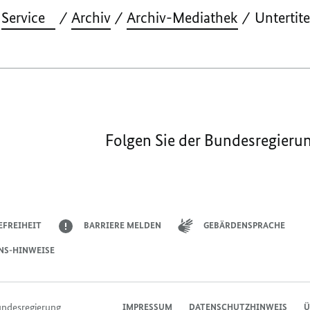
Service
Archiv
Archiv-Mediathek
Untertit
Folgen Sie der Bundesregieru
EFREIHEIT
BARRIERE MELDEN
GEBÄRDENSPRACHE
NS-HINWEISE
undesregierung
IMPRESSUM
DATENSCHUTZHINWEIS
Ü