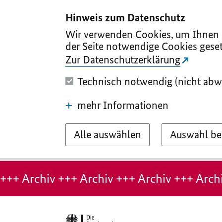
I
II
III
IV
V
Hinweis zum Datenschutz
Wir verwenden Cookies, um Ihnen d
der Seite notwendige Cookies geset
Zur Datenschutzerklärung
Technisch notwendig (nicht abw
mehr Informationen
Alle auswählen
Auswahl be
Hinweis:
Archiv-
+++ Archiv +++ Archiv +++ Archiv +++ Archi
Seite