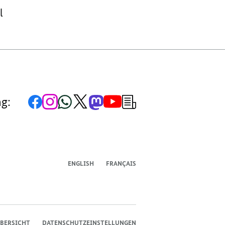
el
Zur
Zum
Zum
Zum
Zum
Zum
Newsletter-
ng:
Facebook-
Instagram-
WhatsApp-
X-
Mastodon-
YouTube-
Anmeldung
Seite
Account
Kanal
Kanal
Kanal
Kanal
der
der
der
der
des
der
der
Bundesregierung
Bundesregierung
Bundesregierung
Bundesregierung
Regierungssprechers
Bundesregierung
Bundesregierung
ENGLISH
FRANÇAIS
BERSICHT
DATENSCHUTZEINSTELLUNGEN