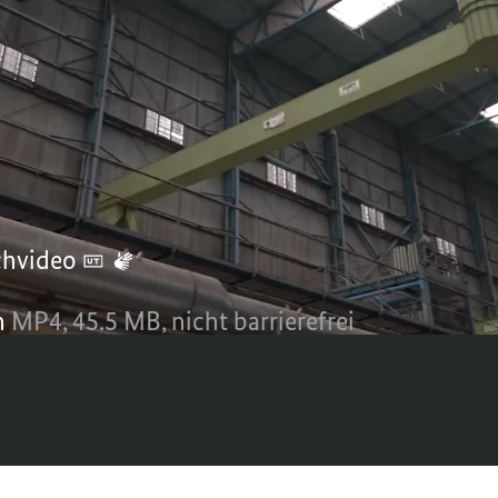
ir alle gemeinsam an und helfen“. Das ist n
 ihre Familien ein wichtiges Signal – sond
4
chvideo
n
MP4,
45.5 MB,
nicht barrierefrei