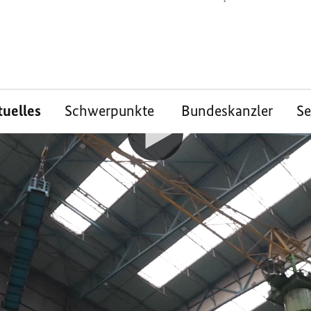
tuelles
Schwerpunkte
Bundeskanzler
S
anzlers
zung für die Meyer
 Bundeskanzler vor den Mitarbeiterinnen
ft gesprochen. Er sagt: „Wenn jemand in S