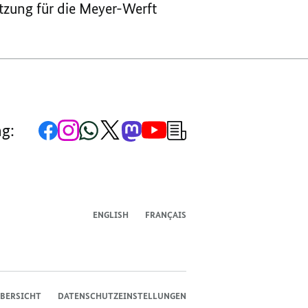
tzung für die Meyer-Werft
Zur
Zum
Zum
Zum
Zum
Zum
Newsletter-
ng:
Facebook-
Instagram-
WhatsApp-
X-
Mastodon-
YouTube-
Anmeldung
Seite
Account
Kanal
Kanal
Kanal
Kanal
der
der
der
der
des
der
der
Bundesregierung
Bundesregierung
Bundesregierung
Bundesregierung
Regierungssprechers
Bundesregierung
Bundesregierung
ENGLISH
FRANÇAIS
BERSICHT
DATENSCHUTZEINSTELLUNGEN