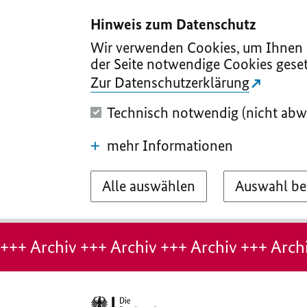
I
II
III
IV
V
Hinweis zum Datenschutz
Wir verwenden Cookies, um Ihnen d
der Seite notwendige Cookies geset
Zur Datenschutzerklärung
Technisch notwendig (nicht abw
mehr Informationen
Alle auswählen
Auswahl be
Hinweis:
Archiv-
+++ Archiv +++ Archiv +++ Archiv +++ Archi
Seite