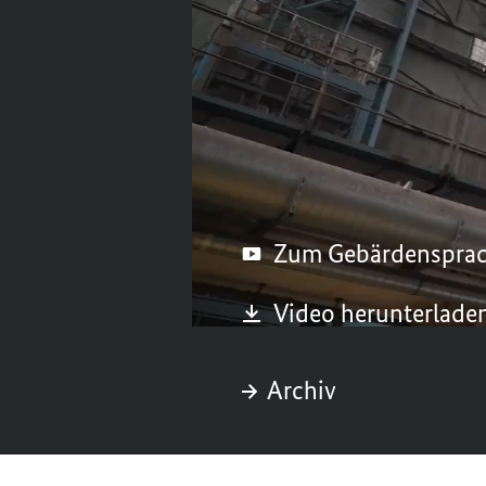
steckt, dann packen w
die Beschäftigten und
die gesamte Region.
Freitag, 23. August 202
Zum Gebärdenspra
Video herunterlade
Archiv