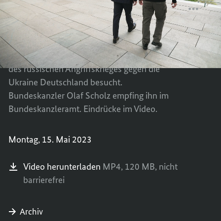
in
Berlin
PRÄSI
TEILEN
Berlin
SELEN
PRÄSI
BESUC
SELEN
Der ukrainische Präsident Wolodymyr
BUNDE
BESUC
Selensky hat zum ersten Mal seit Beginn
SCHOL
BUNDE
des russischen Angriffskrieges gegen die
IN
SCHOL
Ukraine Deutschland besucht.
BERLI
IN
Bundeskanzler Olaf Scholz empfing ihn im
BERLI
Bundeskanzleramt. Eindrücke im Video.
Montag, 15. Mai 2023
Video herunterladen
MP4,
120 MB,
nicht
barrierefrei
Archiv