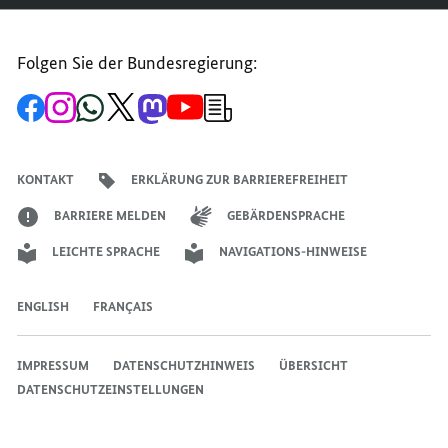
Folgen Sie der Bundesregierung:
Zur
Zum
Zum
Zum
Zum
Zum
Newsletter-
Facebook-
Instagram-
WhatsApp-
X-
Mastodon-
YouTube-
Anmeldung
Seite
Account
Kanal
Kanal
Kanal
Kanal
der
der
der
der
des
der
der
Bundesregierung
Bundesregierung
Bundesregierung
Bundesregierung
Regierungssprechers
Bundesregierung
Bundesregierung
KONTAKT
ERKLÄRUNG ZUR BARRIEREFREIHEIT
BARRIERE MELDEN
GEBÄRDENSPRACHE
LEICHTE SPRACHE
NAVIGATIONS-HINWEISE
ENGLISH
FRANÇAIS
IMPRESSUM
DATENSCHUTZHINWEIS
ÜBERSICHT
DATENSCHUTZEINSTELLUNGEN