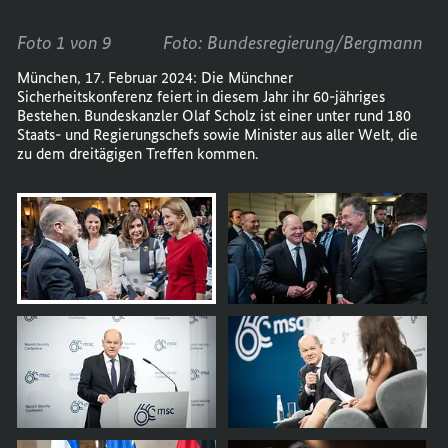
Foto 1 von 9
Foto: Bundesregierung/Bergmann
München, 17. Februar 2024: Die Münchner
Sicherheitskonferenz feiert in diesem Jahr ihr 60-jähriges
Bestehen. Bundeskanzler Olaf Scholz ist einer unter rund 180
Staats- und Regierungschefs sowie Minister aus aller Welt, die
zu dem dreitägigen Treffen kommen.
öffnet
Bild
im
Karussell