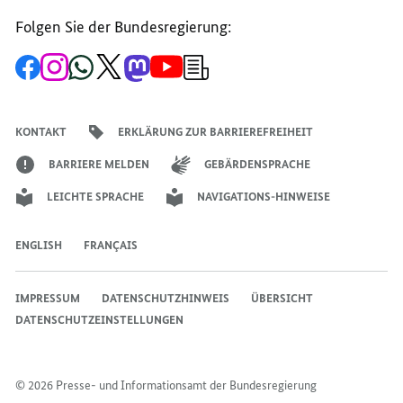
Folgen Sie der Bundesregierung:
Zur
Zum
Zum
Zum
Zum
Zum
Newsletter-
Facebook-
Instagram-
WhatsApp-
X-
Mastodon-
YouTube-
Anmeldung
Seite
Account
Kanal
Kanal
Kanal
Kanal
der
der
der
der
des
der
der
Bundesregierung
Bundesregierung
Bundesregierung
Bundesregierung
Regierungssprechers
Bundesregierung
Bundesregierung
KONTAKT
ERKLÄRUNG ZUR BARRIEREFREIHEIT
BARRIERE MELDEN
GEBÄRDENSPRACHE
LEICHTE SPRACHE
NAVIGATIONS-HINWEISE
ENGLISH
FRANÇAIS
IMPRESSUM
DATENSCHUTZHINWEIS
ÜBERSICHT
DATENSCHUTZEINSTELLUNGEN
© 2026 Presse- und Informationsamt der Bundesregierung