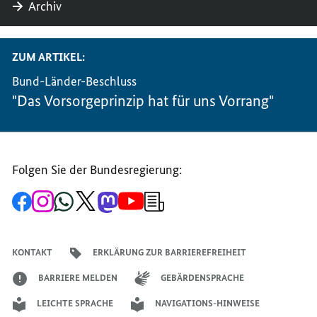
Archiv
ZUM ARTIKEL:
Bund-Länder-Beschluss
"Das Vorsorgeprinzip hat für uns Vorrang"
Folgen Sie der Bundesregierung:
Zur
Zum
Zum
Zum
Zum
Zum
Newsletter-
Facebook-
Instagram-
WhatsApp-
X-
Mastodon-
YouTube-
Anmeldung
Seite
Account
Kanal
Kanal
Kanal
Kanal
der
der
der
der
des
der
der
Bundesregierung
Bundesregierung
Bundesregierung
Bundesregierung
Regierungssprechers
Bundesregierung
Bundesregierung
KONTAKT
ERKLÄRUNG ZUR BARRIEREFREIHEIT
BARRIERE MELDEN
GEBÄRDENSPRACHE
LEICHTE SPRACHE
NAVIGATIONS-HINWEISE