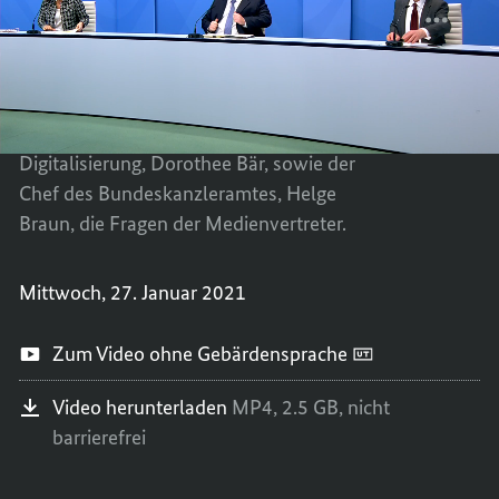
Das Bundeskabinett hat am Mittwoch die
PRESS
TEILEN
Datenstrategie der Bundesregierung
PRESS
beschlossen - mit rund 240 Maßnahmen. In
einem Pressegespräch beantworteten
Beauftragte der Bundesregierung für
Digitalisierung, Dorothee Bär, sowie der
Chef des Bundeskanzleramtes, Helge
Braun, die Fragen der Medienvertreter.
Mittwoch, 27. Januar 2021
Zum Video ohne Gebärdensprache
Video herunterladen
MP4,
2.5 GB,
nicht
barrierefrei