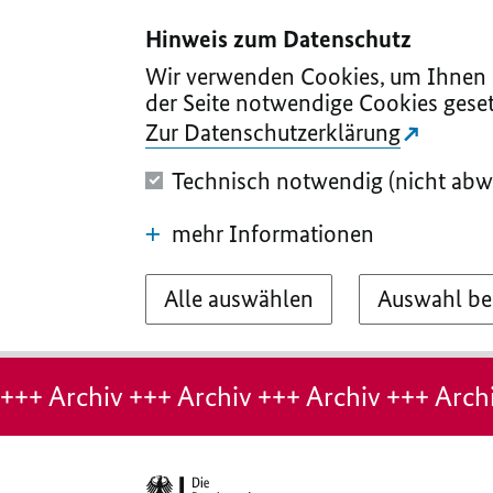
I
II
III
IV
V
Hinweis zum Datenschutz
Wir verwenden Cookies, um Ihnen d
der Seite notwendige Cookies geset
Zur Datenschutzerklärung
Technisch notwendig (nicht abw
mehr Informationen
Alle auswählen
Auswahl be
Hinweis:
Archiv-
+++ Archiv +++ Archiv +++ Archiv +++ Archi
Seite