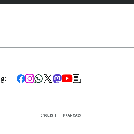
Zur
Zum
Zum
Zum
Zum
Zum
Newsletter-
ng:
Facebook-
Instagram-
WhatsApp-
X-
Mastodon-
YouTube-
Anmeldung
Seite
Account
Kanal
Kanal
Kanal
Kanal
der
der
der
der
des
der
der
Bundesregierung
Bundesregierung
Bundesregierung
Bundesregierung
Regierungssprechers
Bundesregierung
Bundesregierung
ENGLISH
FRANÇAIS