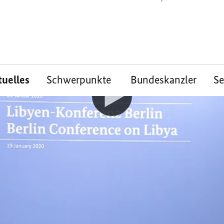
tuelles
Schwerpunkte
Bundeskanzler
S
 zu den Ergebnissen
onferenz
 gewesen, "dass wir eine politische Lösung 