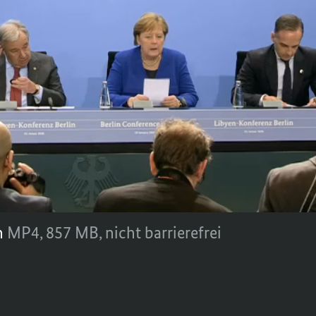
n Angela Merkel im Anschluss an die Liby
dem darauf verständigt, das Waffenembar
ker zu kontrollieren. Merkel hatte nach Ber
N
in ihren Bemühungen zu unterstützen, 
t in Libyen zu schaffen.
20
n
MP4,
857 MB,
nicht barrierefrei