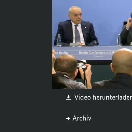
sagte Bundeskanzleri
Man habe sich außer
respektieren und stär
eingeladen, um die
U
Frieden und Stabilitä
Sonntag, 19. Januar 20
Video herunterlade
Archiv