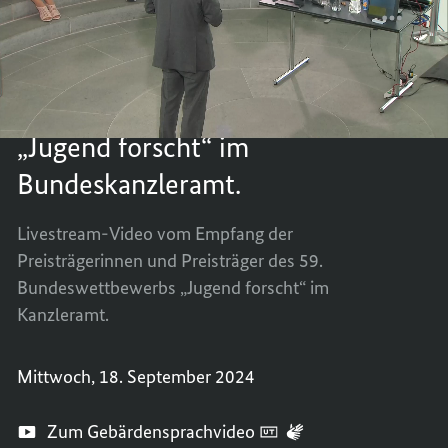
forscht“
Preisträgerinnen
im
und
LIVE-
TEILEN
Bundeskanzleramt.
Preisträgerinnen und
Preisträger
MITSC
LIVE-
des
Preisträger des 59.
59.
VOM
MITSC
Bundeswettbewerbs
EMPFA
VOM
„Jugend
Bundeswettbewerbs
forscht“
DER
EMPFA
im
„Jugend forscht“ im
PREIS
DER
Bundeskanzleramt.
UND
PREIS
Bundeskanzleramt.
PREIS
UND
DES
PREIS
Livestream-Video vom Empfang der
59.
DES
Preisträgerinnen und Preisträger des 59.
BUNDE
59.
Bundeswettbewerbs „Jugend forscht“ im
„JUGE
BUNDE
FORSC
„JUGE
Kanzleramt.
IM
FORSC
BUNDE
IM
Mittwoch, 18. September 2024
BUNDE
Zum Gebärdensprachvideo