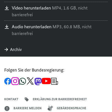
Video herunterladen
MP4,
1.6 GB,
nicht
barrierefrei
Audio herunterladen
MP3,
60.8 MB,
nicht
barrierefrei
Archiv
Folgen Sie der Bundesregierung:
Zur
Zum
Zum
Zum
Zum
Zum
Newsletter-
Facebook-
Instagram-
WhatsApp-
X-
Mastodon-
YouTube-
Anmeldung
Seite
Account
Kanal
Kanal
Kanal
Kanal
der
der
der
der
des
der
der
Bundesregierung
Bundesregierung
Bundesregierung
Bundesregierung
Regierungssprechers
Bundesregierung
Bundesregierung
KONTAKT
ERKLÄRUNG ZUR BARRIEREFREIHEIT
BARRIERE MELDEN
GEBÄRDENSPRACHE