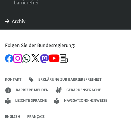
barrierefrei
Archiv
Folgen Sie der Bundesregierung:
Zur
Zum
Zum
Zum
Zum
Zum
Newsletter-
Facebook-
Instagram-
WhatsApp-
X-
Mastodon-
YouTube-
Anmeldung
Seite
Account
Kanal
Kanal
Kanal
Kanal
der
der
der
der
des
der
der
Bundesregierung
Bundesregierung
Bundesregierung
Bundesregierung
Regierungssprechers
Bundesregierung
Bundesregierung
KONTAKT
ERKLÄRUNG ZUR BARRIEREFREIHEIT
BARRIERE MELDEN
GEBÄRDENSPRACHE
LEICHTE SPRACHE
NAVIGATIONS-HINWEISE
ENGLISH
FRANÇAIS