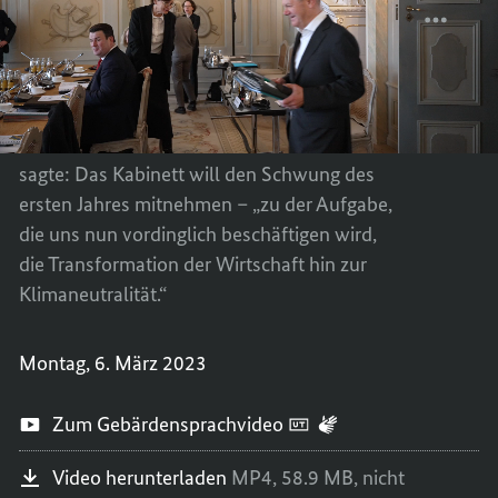
KLAUS
TEILEN
Die Bundesregierung hat sich bei ihrer
DES
KLAUS
KABIN
DES
Klausurtagung in Meseberg intensiv mit
IN
KABIN
Fragen beschäftigt, die die Zukunft des
MESEB
IN
Landes betreffen. Bundeskanzler Scholz
MESEB
sagte: Das Kabinett will den Schwung des
ersten Jahres mitnehmen – „zu der Aufgabe,
die uns nun vordinglich beschäftigen wird,
die Transformation der Wirtschaft hin zur
Klimaneutralität.“
Montag, 6. März 2023
Zum Gebärdensprachvideo
Video herunterladen
MP4,
58.9 MB,
nicht