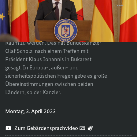
Partner
und
„RUMÄ
TEILEN
Freunde in Europa“
enge
UND
„RUMÄ
Freunde
in
DEUTS
UND
Deutschland unterstützt Rumäniens Ziel, in
Europa“
–
DEUTS
diesem Jahr Vollmitglied im Schengen-
GUTE
–
Raum zu werden. Das hat Bundeskanzler
PARTN
GUTE
Olaf Scholz nach einem Treffen mit
UND
PARTN
Präsident Klaus Iohannis in Bukarest
ENGE
UND
FREUN
ENGE
gesagt. In Europa-, außen- und
IN
FREUN
sicherheitspolitischen Fragen gebe es große
EUROP
IN
Übereinstimmungen zwischen beiden
EUROP
Ländern, so der Kanzler.
Montag, 3. April 2023
Zum Gebärdensprachvideo