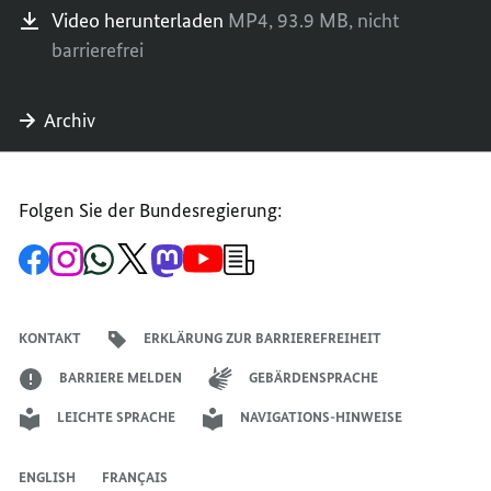
Video herunterladen
MP4,
93.9 MB,
nicht
barrierefrei
Archiv
Folgen Sie der Bundesregierung:
Zur
Zum
Zum
Zum
Zum
Zum
Newsletter-
Facebook-
Instagram-
WhatsApp-
X-
Mastodon-
YouTube-
Anmeldung
Seite
Account
Kanal
Kanal
Kanal
Kanal
der
der
der
der
des
der
der
Bundesregierung
Bundesregierung
Bundesregierung
Bundesregierung
Regierungssprechers
Bundesregierung
Bundesregierung
KONTAKT
ERKLÄRUNG ZUR BARRIEREFREIHEIT
BARRIERE MELDEN
GEBÄRDENSPRACHE
LEICHTE SPRACHE
NAVIGATIONS-HINWEISE
ENGLISH
FRANÇAIS