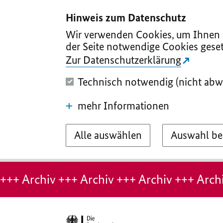
I
II
III
IV
V
Hinweis zum Datenschutz
Wir verwenden Cookies, um Ihnen d
der Seite notwendige Cookies geset
Zur Datenschutzerklärung
Technisch notwendig (nicht abw
mehr Informationen
Alle auswählen
Auswahl be
Hinweis:
Archiv-
+++ Archiv +++ Archiv +++ Archiv +++ Archi
Seite