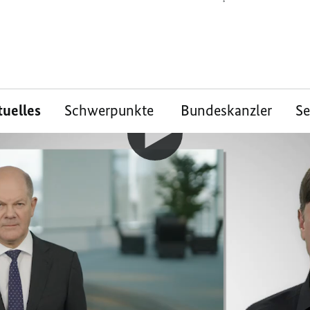
tuelles
Schwerpunkte
Bundeskanzler
S
che
tement von Kanzler
um Bundeshaushalt
sgericht hat vergangene Woche ein Grund