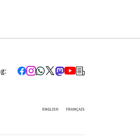
Zur
Zum
Zum
Zum
Zum
Zum
Newsletter-
ng:
Facebook-
Instagram-
WhatsApp-
X-
Mastodon-
YouTube-
Anmeldung
Seite
Account
Kanal
Kanal
Kanal
Kanal
der
der
der
der
des
der
der
Bundesregierung
Bundesregierung
Bundesregierung
Bundesregierung
Regierungssprechers
Bundesregierung
Bundesregierung
ENGLISH
FRANÇAIS