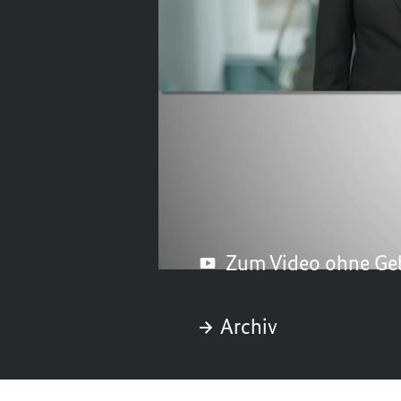
Schuldenbremse verkü
Was bedeutet diese E
Staatsfinanzen beste
Scholz zum Bundesha
Freitag, 24. November 
Zum Video ohne Ge
Archiv