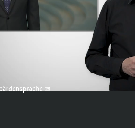
ndet. Viele Bürgerinnen und Bürger frage
ntscheidung für mich konkret? Wie ist es
llt? Sehen Sie hier das Video-Statement vo
ushalt.
2023
bärdensprache