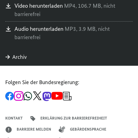
Video herunterladen
MP4,
106.7 MB,
nicht
barrierefrei
Audio herunterladen
MP3,
3.9 MB,
nicht
barrierefrei
Archiv
Folgen Sie der Bundesregierung:
Zur
Zum
Zum
Zum
Zum
Zum
Newsletter-
Facebook-
Instagram-
WhatsApp-
X-
Mastodon-
YouTube-
Anmeldung
Seite
Account
Kanal
Kanal
Kanal
Kanal
der
der
der
der
des
der
der
Bundesregierung
Bundesregierung
Bundesregierung
Bundesregierung
Regierungssprechers
Bundesregierung
Bundesregierung
KONTAKT
ERKLÄRUNG ZUR BARRIEREFREIHEIT
BARRIERE MELDEN
GEBÄRDENSPRACHE