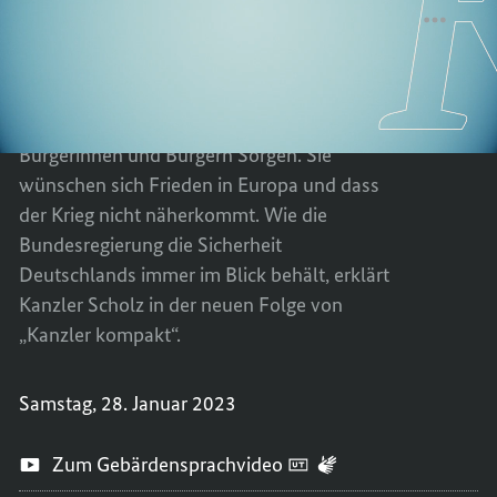
im
Blick“
„HABE
TEILEN
Blick“
DIE
„HABE
SICHE
DIE
Dass wir der Ukraine Kampfpanzer zur
DEUTS
SICHE
Verfügung stellen, macht vielen
IMMER
DEUTS
Bürgerinnen und Bürgern Sorgen. Sie
IM
IMMER
wünschen sich Frieden in Europa und dass
BLICK“
IM
der Krieg nicht näherkommt. Wie die
BLICK“
Bundesregierung die Sicherheit
Deutschlands immer im Blick behält, erklärt
Kanzler Scholz in der neuen Folge von
„Kanzler kompakt“.
Samstag, 28. Januar 2023
Zum Gebärdensprachvideo