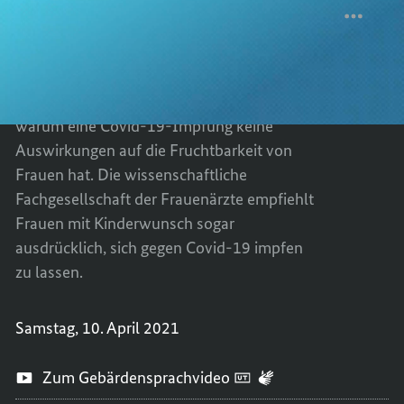
die
Fruchtbarkeit
WIRKT
TEILEN
Frauen aus?
von
SICH
WIRKT
Frauen
aus?
DIE
SICH
Frauenärztin und STIKO-Mitglied Dr.
IMPFU
DIE
Marianne Röbl-Mathieu erklärt im Video,
AUF
IMPFU
warum eine Covid-19-Impfung keine
DIE
AUF
Auswirkungen auf die Fruchtbarkeit von
FRUCH
DIE
Frauen hat. Die wissenschaftliche
VON
FRUCH
FRAUE
VON
Fachgesellschaft der Frauenärzte empfiehlt
AUS?
FRAUE
Frauen mit Kinderwunsch sogar
AUS?
ausdrücklich, sich gegen Covid-19 impfen
zu lassen.
Samstag, 10. April 2021
Zum Gebärdensprachvideo