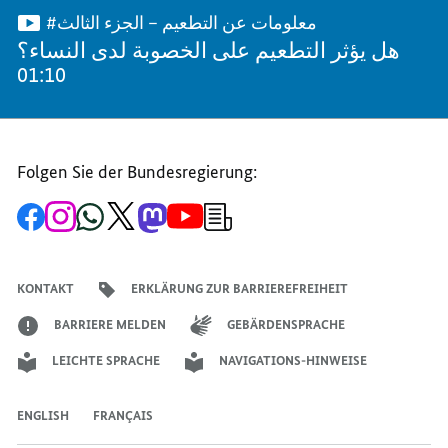
#معلومات عن التطعيم – الجزء الثالث
هل يؤثر التطعيم على الخصوبة لدى النساء؟
01:10
Folgen Sie der Bundesregierung:
Zur
Zum
Zum
Zum
Zum
Zum
Newsletter-
Facebook-
Instagram-
WhatsApp-
X-
Mastodon-
YouTube-
Anmeldung
Seite
Account
Kanal
Kanal
Kanal
Kanal
der
der
der
der
des
der
der
Bundesregierung
Bundesregierung
Bundesregierung
Bundesregierung
Regierungssprechers
Bundesregierung
Bundesregierung
KONTAKT
ERKLÄRUNG ZUR BARRIEREFREIHEIT
BARRIERE MELDEN
GEBÄRDENSPRACHE
LEICHTE SPRACHE
NAVIGATIONS-HINWEISE
ENGLISH
FRANÇAIS