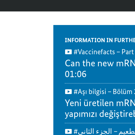
INFORMATION IN FURTH
#Vaccinefacts – Part
Can the new mRNA
01:06
#Aşı bilgisi – Bölüm 
Yeni üretilen mRN
yapımızı değiştire
#يم – الجزء الثاني