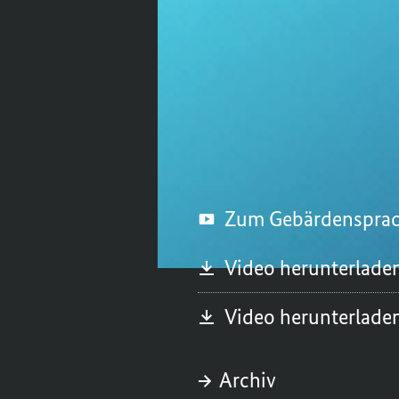
Der Virologe Profess
warum die sog. mRNA
Donnerstag, 8. April 20
Zum Gebärdenspra
Video herunterlade
Video herunterlade
Archiv