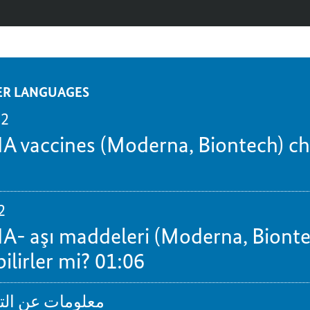
ER LANGUAGES
 2
 vaccines (Moderna, Biontech) c
2
A- aşı maddeleri (Moderna, Bionte
bilirler mi?
01:06
معلومات عن التطع