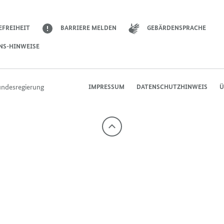
EFREIHEIT
BARRIERE MELDEN
GEBÄRDENSPRACHE
NS-HINWEISE
undesregierung
IMPRESSUM
DATENSCHUTZHINWEIS
Ü
Nach
oben