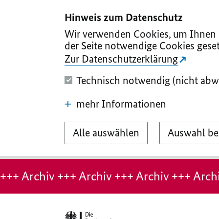
I
II
III
IV
V
Hinweis zum Datenschutz
Wir verwenden Cookies, um Ihnen d
der Seite notwendige Cookies geset
Zur Datenschutzerklärung
Technisch notwendig (nicht abw
mehr Informationen
Alle auswählen
Auswahl be
Hinweis:
Archiv-
+++ Archiv +++ Archiv +++ Archiv +++ Archi
Seite