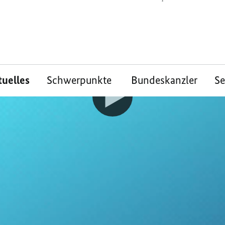
tuelles
Schwerpunkte
Bundeskanzler
S
ie neuen mRNA-
e (Moderna, Biontec
gut verändern?