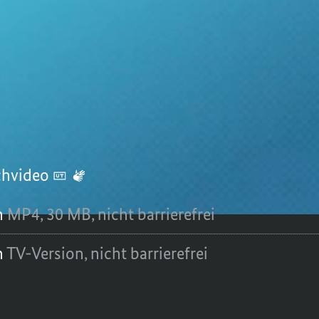
or Lars Dölken von der Universität Würzbur
-Impfstoffe unser Erbgut nicht veränder
21
chvideo
n
MP4,
30 MB,
nicht barrierefrei
n
TV-Version,
nicht barrierefrei