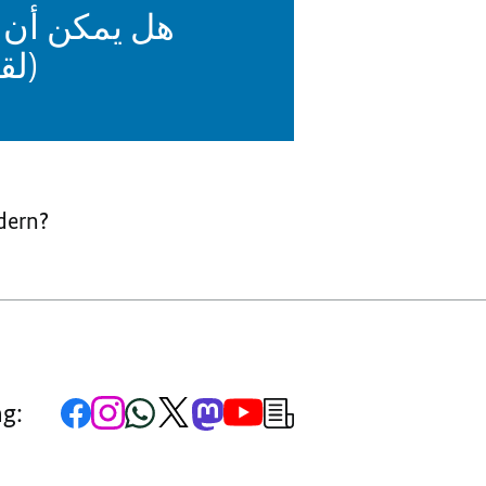
هل يمكن أن تغ
لقا
dern?
Zur
Zum
Zum
Zum
Zum
Zum
Newsletter-
ng:
Facebook-
Instagram-
WhatsApp-
X-
Mastodon-
YouTube-
Anmeldung
Seite
Account
Kanal
Kanal
Kanal
Kanal
der
der
der
der
des
der
der
Bundesregierung
Bundesregierung
Bundesregierung
Bundesregierung
Regierungssprechers
Bundesregierung
Bundesregierung