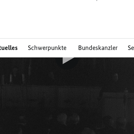
tuelles
Schwerpunkte
Bundeskanzler
S
he Bilder: So entsta
undgesetz
2 Nein-Stimmen: Vor 75 Jahren verabschie