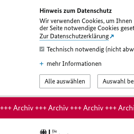
I
II
III
IV
V
Hinweis zum Datenschutz
Wir verwenden Cookies, um Ihnen d
der Seite notwendige Cookies geset
Zur Datenschutzerklärung
Technisch notwendig (nicht abw
mehr Informationen
Alle auswählen
Auswahl be
Hinweis:
Archiv-
+++ Archiv +++ Archiv +++ Archiv +++ Archi
Seite