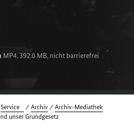
 die neue Verfassung – unser heutiges Gr
mber 2023
n
MP4,
392.0 MB,
nicht barrierefrei
Service
Archiv
Archiv-Mediathek
tand unser Grundgesetz