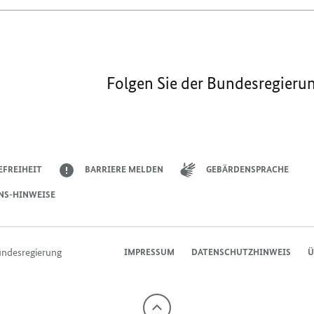
Folgen Sie der Bundesregieru
EFREIHEIT
BARRIERE MELDEN
GEBÄRDENSPRACHE
NS-HINWEISE
undesregierung
IMPRESSUM
DATENSCHUTZHINWEIS
Ü
Nach
oben