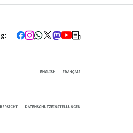
Zur
Zum
Zum
Zum
Zum
Zum
Newsletter-
ng:
Facebook-
Instagram-
WhatsApp-
X-
Mastodon-
YouTube-
Anmeldung
Seite
Account
Kanal
Kanal
Kanal
Kanal
der
der
der
der
des
der
der
Bundesregierung
Bundesregierung
Bundesregierung
Bundesregierung
Regierungssprechers
Bundesregierung
Bundesregierung
ENGLISH
FRANÇAIS
BERSICHT
DATENSCHUTZEINSTELLUNGEN