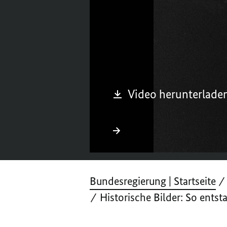
Parlamentarische Rat
Donnerstag, 28. Septe
Video herunterlade
Archiv
Bundesregierung | Startseite
Historische Bilder: So ents