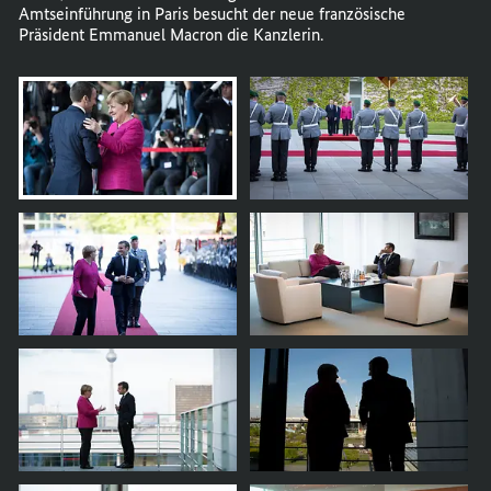
Amtseinführung in Paris besucht der neue französische
Präsident Emmanuel Macron die Kanzlerin.
öffnet
Bild
im
Karussell