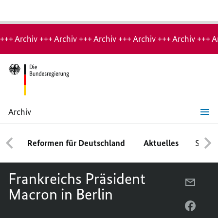
Hinweis:
Archiv-
+++ Archiv +++ Archiv +++ Archiv +++ Archiv +++ Archiv +++ A
Seite
Archiv
Frankreichs
Präsident
Macron
Reformen für Deutschland
Aktuelles
Schwe
in
Berlin
Frankreichs Präsident
PER
Macron in Berlin
E-
MAIL
PER
TEILEN
FACEB