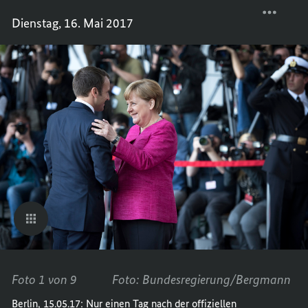
FRANK
TEILEN
Dienstag, 16. Mai 2017
PRÄSI
FRANK
MACR
PRÄSI
IN
MACR
BERLI
IN
BERLI
Foto 1 von 9
Foto: Bundesregierung/Bergmann
Berlin, 15.05.17: Nur einen Tag nach der offiziellen