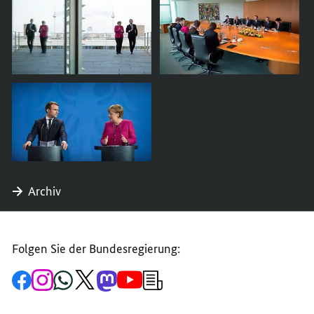
Archiv
Folgen Sie der Bundesregierung:
Zur
Zum
Zum
Zum
Zum
Zum
Newsletter-
Facebook-
Instagram-
WhatsApp-
X-
Mastodon-
YouTube-
Anmeldung
Seite
Account
Kanal
Kanal
Kanal
Kanal
der
der
der
der
des
der
der
Bundesregierung