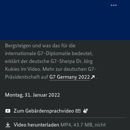
Sherpa
Jörg
ZWEI
TEILEN
Kukies
Sie sind die Wegbereiter für den Gipfel:
FRAGE
ZWEI
AN
FRAGE
Sherpas räumen den Weg frei, bevor sich
DEN
AN
die Staats- und Regierungschefs der G7
G7-
DEN
treffen. Warum das so ähnlich ist wie beim
SHERP
G7-
Bergsteigen und was das für die
JÖRG
SHERP
internationale G7-Diplomatie bedeutet,
KUKIE
JÖRG
erklärt der deutsche G7-Sherpa Dr. Jörg
KUKIE
Kukies im Video. Mehr zur deutschen G7-
Präsidentschaft auf
G7 Germany 2022
.
Montag, 31. Januar 2022
Zum Gebärdensprachvideo
Video herunterladen
MP4,
43.7 MB,
nicht