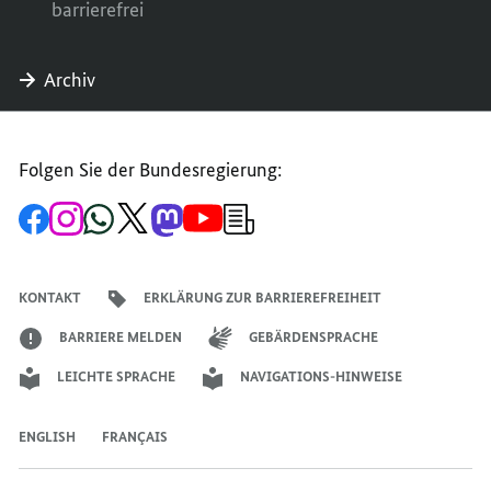
barrierefrei
Archiv
Folgen Sie der Bundesregierung:
Zur
Zum
Zum
Zum
Zum
Zum
Newsletter-
Facebook-
Instagram-
WhatsApp-
X-
Mastodon-
YouTube-
Anmeldung
Seite
Account
Kanal
Kanal
Kanal
Kanal
der
der
der
der
des
der
der
Bundesregierung
Bundesregierung
Bundesregierung
Bundesregierung
Regierungssprechers
Bundesregierung
Bundesregierung
KONTAKT
ERKLÄRUNG ZUR BARRIEREFREIHEIT
BARRIERE MELDEN
GEBÄRDENSPRACHE
LEICHTE SPRACHE
NAVIGATIONS-HINWEISE
ENGLISH
FRANÇAIS