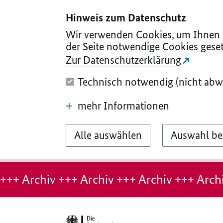
I
II
III
IV
V
Hinweis zum Datenschutz
Wir verwenden Cookies, um Ihnen d
der Seite notwendige Cookies geset
Zur Datenschutzerklärung
Technisch notwendig (nicht abw
mehr Informationen
Alle auswählen
Auswahl be
Hinweis:
Archiv-
+++ Archiv +++ Archiv +++ Archiv +++ Archi
Seite