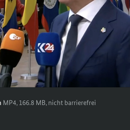
n wolle gute Beziehungen in alle Welt ha
aten Lateinamerikas und der Karibik“, so K
ls der EU mit den Staats- und Regierungsc
 Karibik in Brüssel. Sehen Sie hier sein S
n
MP4,
166.8 MB,
nicht barrierefrei