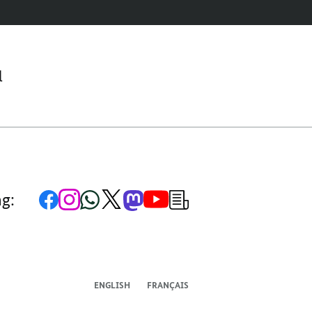
l
Zur
Zum
Zum
Zum
Zum
Zum
Newsletter-
ng:
Facebook-
Instagram-
WhatsApp-
X-
Mastodon-
YouTube-
Anmeldung
Seite
Account
Kanal
Kanal
Kanal
Kanal
der
der
der
der
des
der
der
Bundesregierung
Bundesregierung
Bundesregierung
Bundesregierung
Regierungssprechers
Bundesregierung
Bundesregierung
ENGLISH
FRANÇAIS