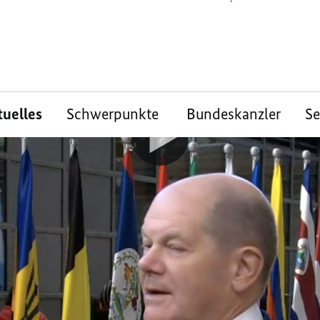
tuelles
Schwerpunkte
Bundeskanzler
S
tement von Bundesk
 Beginn des 3. EU-