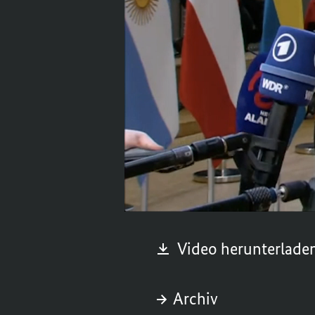
Die Europäische Unio
besonders zu den Sta
vor Beginn des Gipfe
Lateinamerika und der
Video.
Montag, 17. Juli 2023
Video herunterlade
Archiv