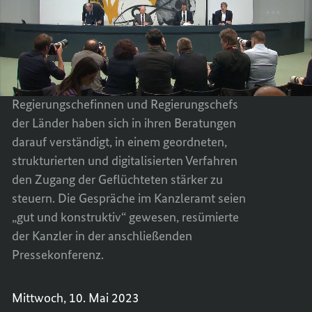
den
Ministerpräsidenten
PRESS
TEILEN
Ministerpräsidenten Weil
Weil
VON
PRESS
und
und Wüst
Wüst
KANZL
VON
SCHOL
KANZL
UND
SCHOL
Bundeskanzler Olaf Scholz und die
DEN
UND
Regierungschefinnen und Regierungschefs
MINIS
DEN
der Länder haben sich in ihren Beratungen
WEIL
MINIS
darauf verständigt, in einem geordneten,
UND
WEIL
strukturierten und digitalisierten Verfahren
WÜST
UND
den Zugang der Geflüchteten stärker zu
WÜST
steuern. Die Gespräche im Kanzleramt seien
„gut und konstruktiv“ gewesen, resümierte
der Kanzler in der anschließenden
Pressekonferenz.
Mittwoch, 10. Mai 2023