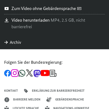
Zum Video ohne Gebärdensprache
Video herunterladen
MP4,
2.5 GB,
nicht
barrierefrei
Archiv
Folgen Sie der Bundesregierung:
Zur
Zum
Zum
Zum
Zum
Zum
Newsletter-
Facebook-
Instagram-
WhatsApp-
X-
Mastodon-
YouTube-
Anmeldung
Seite
Account
Kanal
Kanal
Kanal
Kanal
der
der
der
der
des
der
der
Bundesregierung
Bundesregierung
Bundesregierung
Bundesregierung
Regierungssprechers
Bundesregierung
Bundesregierung
KONTAKT
ERKLÄRUNG ZUR BARRIEREFREIHEIT
BARRIERE MELDEN
GEBÄRDENSPRACHE
LEICHTE SPRACHE
NAVIGATIONS-HINWEISE