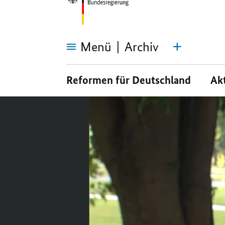
Menü
Archiv
Statements
von
10:09
Reformen für Deutschland
Ak
Bundeskanzler
Olaf
Scholz,
Video-
DGB
-
Player:
Chefin
Statements
Yasmin
Video in Gebärdenspra
von
Fahimi
Bundeskanzler
und
Olaf
Arbeitgeberpräsident
Statement
Scholz,
Rainer
DGB-
Dulger
Chefin
nach
Yasmin
Scholz,
D
der
Fahimi
Konzertierten
und
Aktion
Arbeitgeberpräsident
Rainer
und Arbei
Dulger
nach