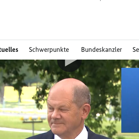
tuelles
Schwerpunkte
Bundeskanzler
S
che
s von Bundeskanzle
GB
-Chefin Yasmin F
tgeberpräsident Rai