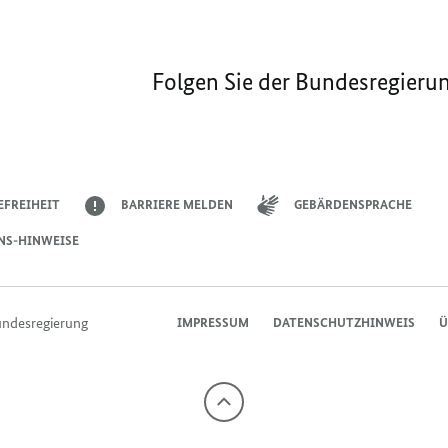
Folgen Sie der Bundesregieru
EFREIHEIT
BARRIERE MELDEN
GEBÄRDENSPRACHE
NS-HINWEISE
undesregierung
IMPRESSUM
DATENSCHUTZHINWEIS
Ü
Nach
oben