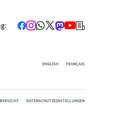
Zur
Zum
Zum
Zum
Zum
Zum
Newsletter-
ng:
Facebook-
Instagram-
WhatsApp-
X-
Mastodon-
YouTube-
Anmeldung
Seite
Account
Kanal
Kanal
Kanal
Kanal
der
der
der
der
des
der
der
Bundesregierung
Bundesregierung
Bundesregierung
Bundesregierung
Regierungssprechers
Bundesregierung
Bundesregierung
ENGLISH
FRANÇAIS
BERSICHT
DATENSCHUTZEINSTELLUNGEN