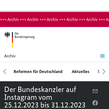
Hinweis:
Archiv-
+++ Archiv +++ Archiv +++ Archiv +++ Archiv +++ Archiv +++ A
Seite
Archiv
Der
Bundeskanzler
auf
Reformen für Deutschland
Aktuelles
Schwe
Instagram
vom
25.12.2023
bis
Der Bundeskanzler auf
31.12.2023
PER
Instagram vom
E-
25.12.2023 bis 31.12.2023
MAIL
PER
TEILEN
FACEB