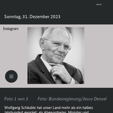
DER
TEILEN
BUNDE
DER
Sonntag, 31. Dezember 2023
AUF
BUNDE
INSTA
AUF
VOM
INSTA
25.12.
VOM
BIS
25.12.
31.12.
BIS
31.12.
Foto 1 von 3
Foto: Bundesregierung/Jesco Denzel
Wolfgang Schäuble hat unser Land mehr als ein halbes
Jahrhundert geprägt: als Abgeordneter, Minister und