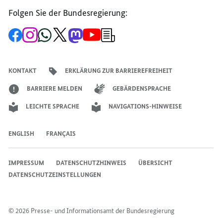
Folgen Sie der Bundesregierung:
Zur
Zum
Zum
Zum
Zum
Zum
Newsletter-
Facebook-
Instagram-
WhatsApp-
X-
Mastodon-
YouTube-
Anmeldung
Seite
Account
Kanal
Kanal
Kanal
Kanal
der
der
der
der
des
der
der
Bundesregierung
Bundesregierung
Bundesregierung
Bundesregierung
Regierungssprechers
Bundesregierung
Bundesregierung
KONTAKT
ERKLÄRUNG ZUR BARRIEREFREIHEIT
BARRIERE MELDEN
GEBÄRDENSPRACHE
LEICHTE SPRACHE
NAVIGATIONS-HINWEISE
ENGLISH
FRANÇAIS
IMPRESSUM
DATENSCHUTZHINWEIS
ÜBERSICHT
DATENSCHUTZEINSTELLUNGEN
© 2026 Presse- und Informationsamt der Bundesregierung