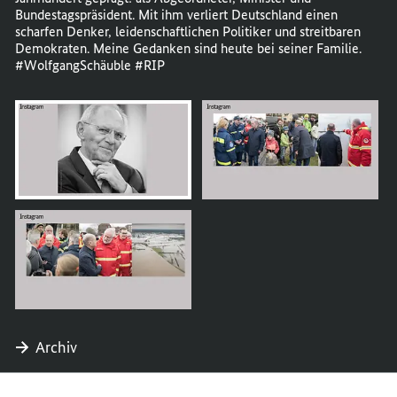
Bundestagspräsident. Mit ihm verliert Deutschland einen
scharfen Denker, leidenschaftlichen Politiker und streitbaren
Demokraten. Meine Gedanken sind heute bei seiner Familie.
#WolfgangSchäuble #RIP
öffnet
Bild
im
Karussell
Archiv