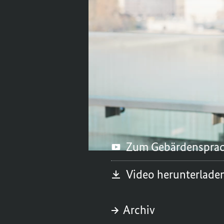
Europäer zusammenhal
aktueller denn je: M
Gegeneinander erreic
Bundeskanzler Olaf S
Samstag, 9. November 
Zum Gebärdenspra
Video herunterlade
Archiv