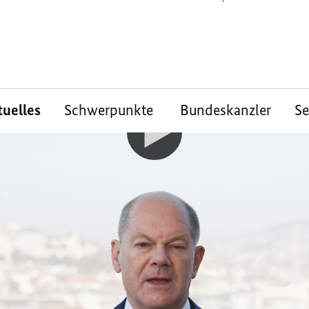
tuelles
Schwerpunkte
Bundeskanzler
S
ersicht und
alt zahlen sich au
weltpolitische Lage so herausfordernd ist,