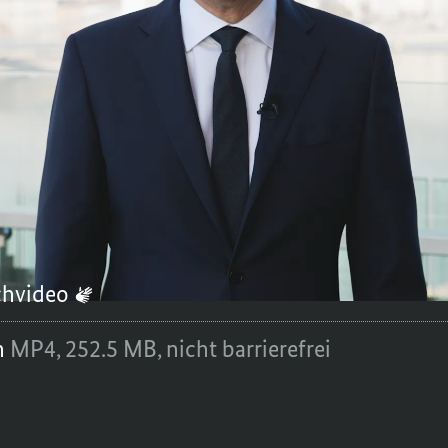
ten. Die Botschaft der Freiheitsrevolutio
ut, Zuversicht und Zusammenhalt zahlen si
hen wir nichts, nur zusammen sind wir sta
cholz zum 35. Jahrestag des Mauerfalls.
2024
chvideo
n
MP4,
252.5 MB,
nicht barrierefrei