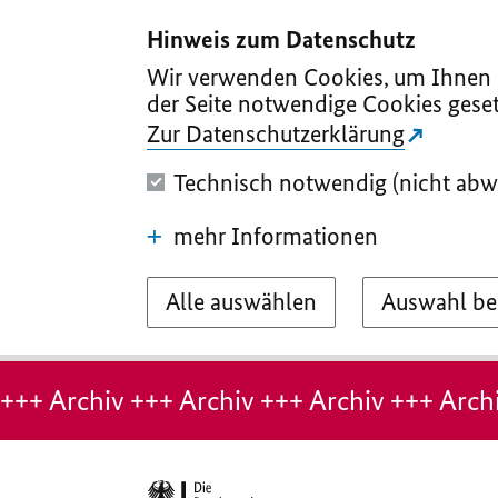
I
II
III
IV
V
Hinweis zum Datenschutz
Wir verwenden Cookies, um Ihnen d
der Seite notwendige Cookies geset
Zur Datenschutzerklärung
Technisch notwendig (nicht abw
mehr Informationen
Alle auswählen
Auswahl be
Hinweis:
Archiv-
+++ Archiv +++ Archiv +++ Archiv +++ Archi
Seite