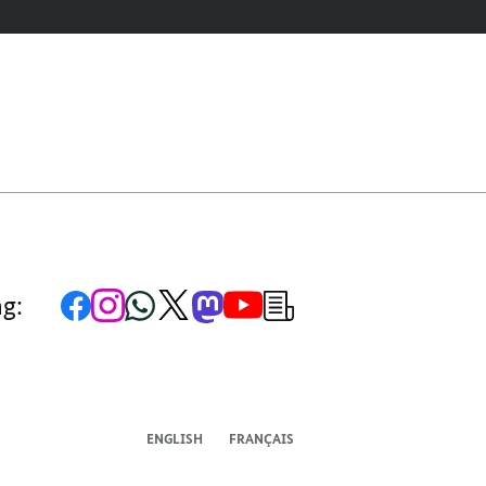
Zur
Zum
Zum
Zum
Zum
Zum
Newsletter-
ng:
Facebook-
Instagram-
WhatsApp-
X-
Mastodon-
YouTube-
Anmeldung
Seite
Account
Kanal
Kanal
Kanal
Kanal
der
der
der
der
des
der
der
Bundesregierung
Bundesregierung
Bundesregierung
Bundesregierung
Regierungssprechers
Bundesregierung
Bundesregierung
ENGLISH
FRANÇAIS