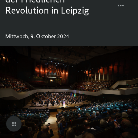
Revolution in Leipzig
FEIER
TEILEN
ZUM
FEIER
35.
ZUM
JAHRE
35.
Mittwoch, 9. Oktober 2024
DER
JAHRE
FRIED
DER
REVOL
FRIED
IN
REVOL
LEIPZI
IN
LEIPZI