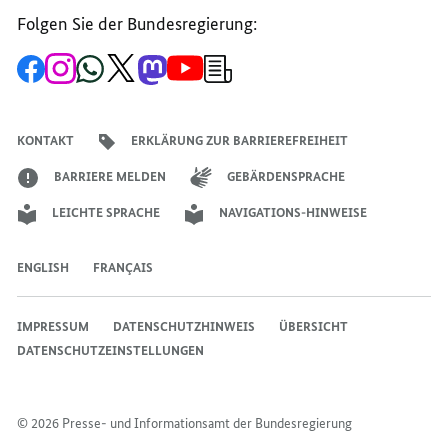
Folgen Sie der Bundesregierung:
Zur
Zum
Zum
Zum
Zum
Zum
Newsletter-
Facebook-
Instagram-
WhatsApp-
X-
Mastodon-
YouTube-
Anmeldung
Seite
Account
Kanal
Kanal
Kanal
Kanal
der
der
der
der
des
der
der
Bundesregierung
Bundesregierung
Bundesregierung
Bundesregierung
Regierungssprechers
Bundesregierung
Bundesregierung
KONTAKT
ERKLÄRUNG ZUR BARRIEREFREIHEIT
BARRIERE MELDEN
GEBÄRDENSPRACHE
LEICHTE SPRACHE
NAVIGATIONS-HINWEISE
ENGLISH
FRANÇAIS
IMPRESSUM
DATENSCHUTZHINWEIS
ÜBERSICHT
DATENSCHUTZEINSTELLUNGEN
© 2026 Presse- und Informationsamt der Bundesregierung