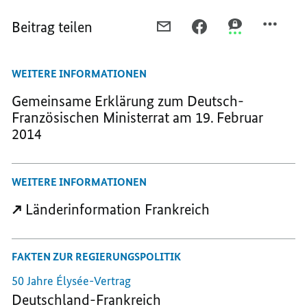
Beitrag teilen
PER
PER
PER
E-
FACEBOOK
THREEMA
MAIL
TEILEN,
TEILEN,
WEITERE INFORMATIONEN
TEILEN,
ZUSAMMENARBEIT
ZUSAMMENARB
ZUSAMMENARBEIT
WEITER
WEITER
Gemeinsame Erklärung zum Deutsch-
WEITER
VERTIEFEN
VERTIEFEN
Französischen Ministerrat am 19. Februar
VERTIEFEN
2014
WEITERE INFORMATIONEN
Länderinformation Frankreich
FAKTEN ZUR REGIERUNGSPOLITIK
50 Jahre Élysée-Vertrag
Deutschland-Frankreich