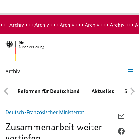
Hinweis:
Archiv-
+++ Archiv +++ Archiv +++ Archiv +++ Archiv +++ Archiv +++ A
Seite
Archiv
Zusammenarbeit
weiter
vertiefen
Reformen für Deutschland
Aktuelles
Schwe
Deutsch-Französischer Ministerrat
PER
Zusammenarbeit weiter
E-
MAIL
PER
vertiefen
TEILEN
FACEB