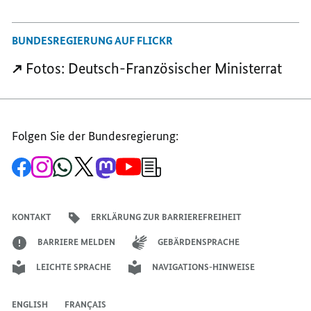
BUNDESREGIERUNG AUF FLICKR
Fotos: Deutsch-Französischer Ministerrat
Folgen Sie der Bundesregierung:
Zur
Zum
Zum
Zum
Zum
Zum
Newsletter-
Facebook-
Instagram-
WhatsApp-
X-
Mastodon-
YouTube-
Anmeldung
Seite
Account
Kanal
Kanal
Kanal
Kanal
der
der
der
der
des
der
der
Bundesregierung
Bundesregierung
Bundesregierung
Bundesregierung
Regierungssprechers
Bundesregierung
Bundesregierung
KONTAKT
ERKLÄRUNG ZUR BARRIEREFREIHEIT
BARRIERE MELDEN
GEBÄRDENSPRACHE
LEICHTE SPRACHE
NAVIGATIONS-HINWEISE
ENGLISH
FRANÇAIS