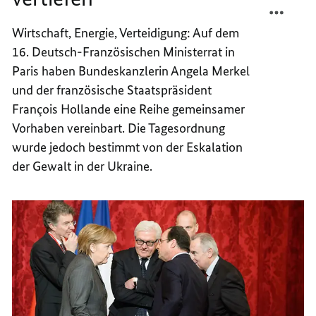
ZUSAM
TEILEN
Wirtschaft, Energie, Verteidigung: Auf dem
WEITE
ZUSAM
16. Deutsch-Französischen Ministerrat in
VERTI
WEITE
VERTI
Paris haben Bundeskanzlerin Angela Merkel
und der französische Staatspräsident
Fran
ç
ois Hollande
eine Reihe gemeinsamer
Vorhaben vereinbart. Die Tagesordnung
wurde jedoch bestimmt von der Eskalation
der Gewalt in der Ukraine.