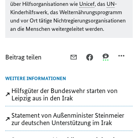
über Hilfsorganisationen wie
Unicef
, das
UN
-
Kinderhilfswerk, das Welternährungsprogramm
und vor Ort tätige Nichtregierungsorganisationen
an die Menschen weitergeleitet werden.
Beitrag teilen
PER
PER
PER
E-
FACEBOOK
THREEMA
MAIL
TEILEN,
TEILEN,
WEITERE INFORMATIONEN
TEILEN,
UNTERSTÜTZUNG
UNTERSTÜTZU
UNTERSTÜTZUNG
IM
IM
Hilfsgüter der Bundeswehr starten von
IM
KAMPF
KAMPF
Leipzig aus in den Irak
KAMPF
GEGEN
GEGEN
GEGEN
IS
IS
Statement von Außenminister Steinmeier
IS
zur deutschen Unterstützung im Irak