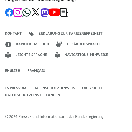
Zur
Zum
Zum
Zum
Zum
Zum
Newsletter-
Facebook-
Instagram-
WhatsApp-
X-
Mastodon-
YouTube-
Anmeldung
Seite
Account
Kanal
Kanal
Kanal
Kanal
der
der
der
der
des
der
der
Bundesregierung
Bundesregierung
Bundesregierung
Bundesregierung
Regierungssprechers
Bundesregierung
Bundesregierung
KONTAKT
ERKLÄRUNG ZUR BARRIEREFREIHEIT
BARRIERE MELDEN
GEBÄRDENSPRACHE
LEICHTE SPRACHE
NAVIGATIONS-HINWEISE
ENGLISH
FRANÇAIS
IMPRESSUM
DATENSCHUTZHINWEIS
ÜBERSICHT
DATENSCHUTZEINSTELLUNGEN
© 2026 Presse- und Informationsamt der Bundesregierung