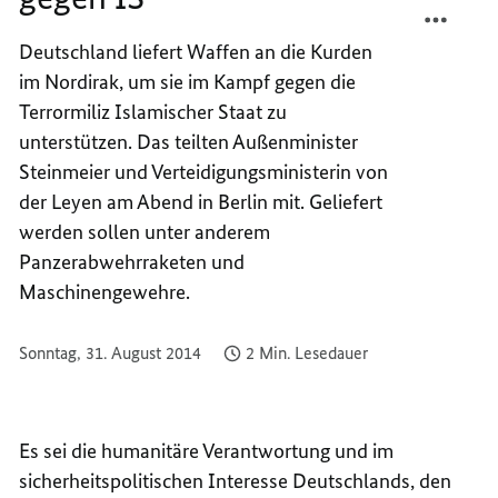
UNTER
TEILEN
Deutschland liefert Waffen an die Kurden
IM
UNTER
im Nordirak, um sie im Kampf gegen die
KAMPF
IM
GEGEN
KAMPF
Terrormiliz Islamischer Staat zu
IS
GEGEN
unterstützen. Das teilten Außenminister
IS
Steinmeier und Verteidigungsministerin von
der Leyen am Abend in Berlin mit. Geliefert
werden sollen unter anderem
Panzerabwehrraketen und
Maschinengewehre.
Sonntag, 31. August 2014
2 Min. Lesedauer
Es sei die humanitäre Verantwortung und im
sicherheitspolitischen Interesse Deutschlands, den