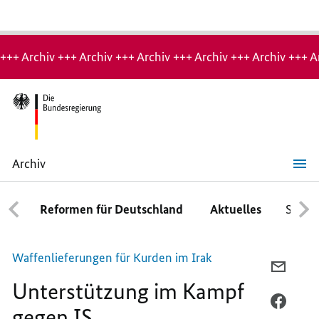
Hinweis:
Archiv-
+++ Archiv +++ Archiv +++ Archiv +++ Archiv +++ Archiv +++ A
Seite
Archiv
Unterstützung
im
Kampf
Reformen für Deutschland
Aktuelles
Schwe
gegen
IS
Waffenlieferungen für Kurden im Irak
PER
Unterstützung im Kampf
E-
MAIL
PER
gegen IS
TEILEN
FACEB