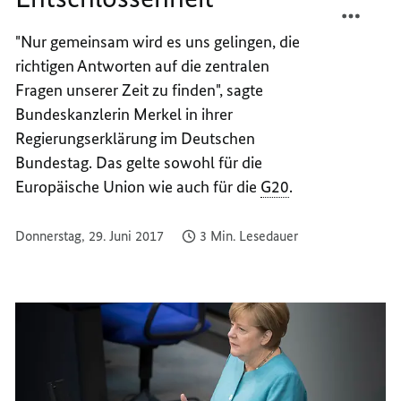
MERKE
TEILEN
"Nur gemeinsam wird es uns gelingen, die
WILL
MERKE
richtigen Antworten auf die zentralen
SIGNA
WILL
DER
SIGNA
Fragen unserer Zeit zu finden", sagte
ENTSC
DER
Bundeskanzlerin Merkel in ihrer
ENTSC
Regierungserklärung im Deutschen
Bundestag. Das gelte sowohl für die
Europäische Union wie auch für die
G20
.
Donnerstag, 29. Juni 2017
3 Min. Lesedauer