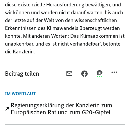
diese existenzielle Herausforderung bewältigen, und
wir können und werden nicht darauf warten, bis auch
der letzte auf der Welt von den wissenschaftlichen
Erkenntnissen des Klimawandels überzeugt werden
konnte. Mit anderen Worten: Das Klimaabkommen ist
unabkehrbar, und es ist nicht verhandelbar", betonte
die Kanzlerin.
Beitrag teilen
PER
PER
PER
E-
FACEBOOK
THREEMA
MAIL
TEILEN,
TEILEN,
IM WORTLAUT
TEILEN,
MERKEL
MERKEL
MERKEL
WILL
WILL
Regierungserklärung der Kanzlerin zum
WILL
SIGNAL
SIGNAL
Europäischen Rat und zum G20-Gipfel
SIGNAL
DER
DER
DER
ENTSCHLOSSENHEIT
ENTSCHLOSSE
ENTSCHLOSSENHEIT