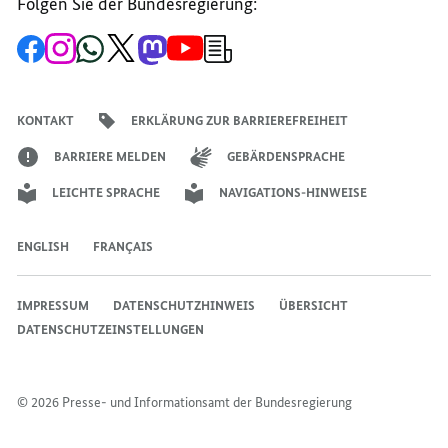
Folgen Sie der Bundesregierung:
Zur
Zum
Zum
Zum
Zum
Zum
Newsletter-
Facebook-
Instagram-
WhatsApp-
X-
Mastodon-
YouTube-
Anmeldung
Seite
Account
Kanal
Kanal
Kanal
Kanal
der
der
der
der
des
der
der
Bundesregierung
Bundesregierung
Bundesregierung
Bundesregierung
Regierungssprechers
Bundesregierung
Bundesregierung
KONTAKT
ERKLÄRUNG ZUR BARRIEREFREIHEIT
BARRIERE MELDEN
GEBÄRDENSPRACHE
LEICHTE SPRACHE
NAVIGATIONS-HINWEISE
ENGLISH
FRANÇAIS
IMPRESSUM
DATENSCHUTZHINWEIS
ÜBERSICHT
DATENSCHUTZEINSTELLUNGEN
© 2026 Presse- und Informationsamt der Bundesregierung