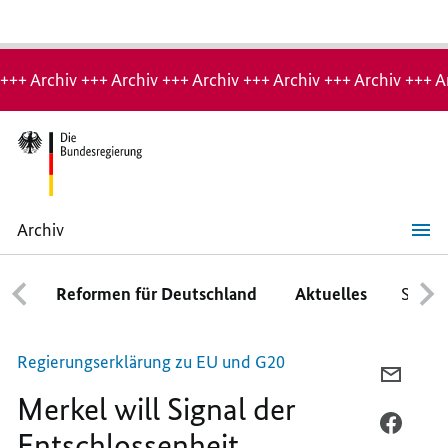
Hinweis:
Archiv-
+++ Archiv +++ Archiv +++ Archiv +++ Archiv +++ Archiv +++ A
Seite
Archiv
Merkel
will
Signal
Reformen für Deutschland
Aktuelles
Schwe
der
Entschlossenheit
Regierungserklärung zu EU und G20
PER
Merkel will Signal der
E-
MAIL
PER
Entschlossenheit
TEILEN
FACEB