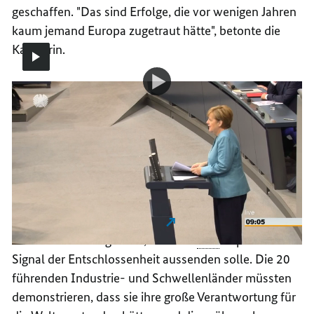
geschaffen. "Das sind Erfolge, die vor wenigen Jahren
kaum jemand Europa zugetraut hätte", betonte die
Kanzlerin.
Video-
Video
Regierungserklärung der Kanzlerin zu EU und
Player:
Regierungserklärung
G20
der
Kanzlerin
zu
EU
G20
sind wichtiger denn je
und
G20
Die Staats- und Regierungschefs der
G20
treffen sich
am
7. und 8. Juli in Hamburg
. Die Bundeskanzlerin
hat sich zum Ziel gesetzt, dass der
G20
-Gipfel ein
Signal der Entschlossenheit aussenden solle. Die 20
führenden Industrie- und Schwellenländer müssten
demonstrieren, dass sie ihre große Verantwortung für