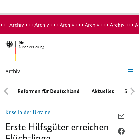
Hinweis:
Archiv-
+++ Archiv +++ Archiv +++ Archiv +++ Archiv +++ Archiv +++ A
Seite
Archiv
Erste
Hilfsgüter
erreichen
Reformen für Deutschland
Aktuelles
Schwe
Flüchtlinge
Krise in der Ukraine
PER
Erste Hilfsgüter erreichen
E-
MAIL
PER
Flüchtlinge
TEILEN
FACEB