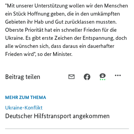
"Mit unserer Unterstützung wollen wir den Menschen
ein Stück Hoffnung geben, die in den umkämpften
Gebieten ihr Hab und Gut zurücklassen mussten.
Oberste Priorität hat ein schneller Frieden für die
Ukraine. Es gibt erste Zeichen der Entspannung, doch
alle wünschen sich, dass daraus ein dauerhafter
Frieden wird", so der Minister.
Beitrag teilen
PER
PER
PER
E-
FACEBOOK
THREEMA
MAIL
TEILEN,
TEILEN,
MEHR ZUM THEMA
TEILEN,
ERSTE
ERSTE
ERSTE
HILFSGÜTER
HILFSGÜTER
Ukraine-Konflikt
HILFSGÜTER
ERREICHEN
ERREICHEN
Deutscher Hilfstransport angekommen
ERREICHEN
FLÜCHTLINGE
FLÜCHTLINGE
FLÜCHTLINGE