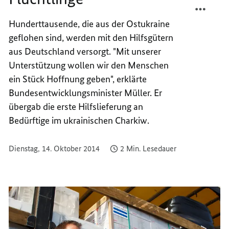
ERSTE
TEILEN
Hunderttausende, die aus der Ostukraine
HILFS
ERSTE
geflohen sind, werden mit den Hilfsgütern
ERREI
HILFS
FLÜCH
ERREI
aus Deutschland versorgt. "Mit unserer
FLÜCH
Unterstützung wollen wir den Menschen
ein Stück Hoffnung geben", erklärte
Bundesentwicklungsminister Müller. Er
übergab die erste Hilfslieferung an
Bedürftige im ukrainischen Charkiw.
Dienstag, 14. Oktober 2014
2 Min. Lesedauer