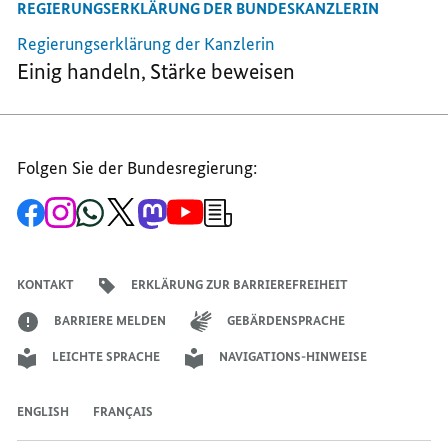
REGIERUNGSERKLÄRUNG DER BUNDESKANZLERIN
Regierungserklärung der Kanzlerin
Einig handeln, Stärke beweisen
Folgen Sie der Bundesregierung:
Zur
Zum
Zum
Zum
Zum
Zum
Newsletter-
Facebook-
Instagram-
WhatsApp-
X-
Mastodon-
YouTube-
Anmeldung
Seite
Account
Kanal
Kanal
Kanal
Kanal
der
der
der
der
des
der
der
Bundesregierung
Bundesregierung
Bundesregierung
Bundesregierung
Regierungssprechers
Bundesregierung
Bundesregierung
KONTAKT
ERKLÄRUNG ZUR BARRIEREFREIHEIT
BARRIERE MELDEN
GEBÄRDENSPRACHE
LEICHTE SPRACHE
NAVIGATIONS-HINWEISE
ENGLISH
FRANÇAIS