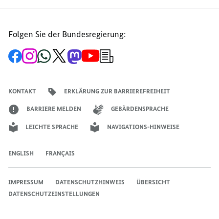
MAIL
TEILEN,
TEILEN,
TEILEN,
CHINA
CHINA
Folgen Sie der Bundesregierung:
CHINA
Zur
Zum
Zum
Zum
Zum
Zum
Newsletter-
Facebook-
Instagram-
WhatsApp-
X-
Mastodon-
YouTube-
Anmeldung
Seite
Account
Kanal
Kanal
Kanal
Kanal
der
der
der
der
des
der
der
Bundesregierung
Bundesregierung
Bundesregierung
Bundesregierung
Regierungssprechers
Bundesregierung
Bundesregierung
KONTAKT
ERKLÄRUNG ZUR BARRIEREFREIHEIT
BARRIERE MELDEN
GEBÄRDENSPRACHE
LEICHTE SPRACHE
NAVIGATIONS-HINWEISE
ENGLISH
FRANÇAIS
IMPRESSUM
DATENSCHUTZHINWEIS
ÜBERSICHT
DATENSCHUTZEINSTELLUNGEN