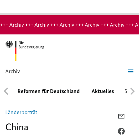
Hinweis:
Archiv-
+++ Archiv +++ Archiv +++ Archiv +++ Archiv +++ Archiv +++ A
Seite
Archiv
China
Reformen für Deutschland
Aktuelles
Schwe
Länderporträt
PER
China
E-
MAIL
PER
TEILEN
FACEB