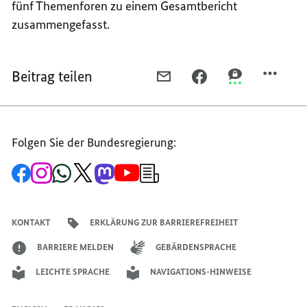
fünf Themenforen zu einem Gesamtbericht
zusammengefasst.
Beitrag teilen
PER
PER
PER
E-
FACEBOOK
THREEMA
MAIL
TEILEN,
TEILEN,
TEILEN,
ZUWANDERERN
ZUWANDERER
Folgen Sie der Bundesregierung:
ZUWANDERERN
FRÜH
FRÜH
FRÜH
ORIENTIERUNG
ORIENTIERUN
Zur
Zum
Zum
Zum
Zum
Zum
Newsletter-
ORIENTIERUNG
GEBEN
GEBEN
Facebook-
Instagram-
WhatsApp-
X-
Mastodon-
YouTube-
Anmeldung
Seite
Account
Kanal
Kanal
Kanal
Kanal
der
GEBEN
der
der
der
des
der
der
Bundesregierung
Bundesregierung
Bundesregierung
Bundesregierung
Regierungssprechers
Bundesregierung
Bundesregierung
KONTAKT
ERKLÄRUNG ZUR BARRIEREFREIHEIT
BARRIERE MELDEN
GEBÄRDENSPRACHE
LEICHTE SPRACHE
NAVIGATIONS-HINWEISE