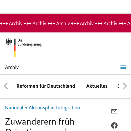
Hinweis:
Archiv-
+++ Archiv +++ Archiv +++ Archiv +++ Archiv +++ Archiv +++ A
Seite
Archiv
Zuwanderern
früh
Orientierung
Reformen für Deutschland
Aktuelles
Schwe
geben
Nationaler Aktionsplan Integration
PER
Zuwanderern früh
E-
MAIL
PER