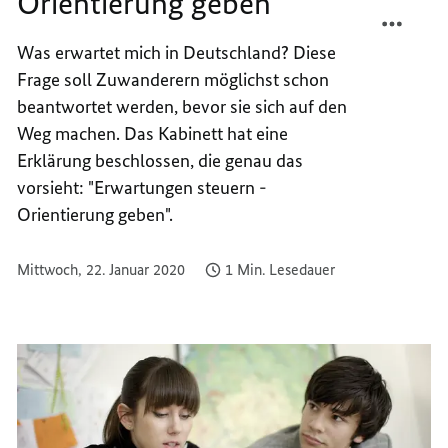
Orientierung geben
TEILEN
FACEB
ZUWA
TEILEN
Was erwartet mich in Deutschland? Diese
FRÜH
ZUWA
Frage soll Zuwanderern möglichst schon
ORIEN
FRÜH
GEBEN
ORIEN
beantwortet werden, bevor sie sich auf den
GEBEN
Weg machen. Das Kabinett hat eine
Erklärung beschlossen, die genau das
vorsieht: "Erwartungen steuern -
Orientierung geben".
Mittwoch, 22. Januar 2020
1 Min. Lesedauer