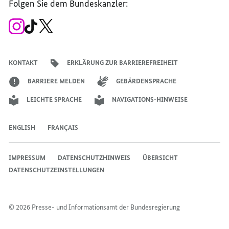
Folgen Sie dem Bundeskanzler:
Bundesregierung
Bundesregierung
Bundesregierung
Regierungssprechers
Bundesregierung
Bundesregierung
Zum
Zum
Zum
Instagram-
TikTok-
X-
Account
Kanal
Kanal
des
des
des
Bundeskanzlers
Bundeskanzlers
Bundeskanzlers
KONTAKT
ERKLÄRUNG ZUR BARRIEREFREIHEIT
BARRIERE MELDEN
GEBÄRDENSPRACHE
LEICHTE SPRACHE
NAVIGATIONS-HINWEISE
ENGLISH
FRANÇAIS
IMPRESSUM
DATENSCHUTZHINWEIS
ÜBERSICHT
DATENSCHUTZEINSTELLUNGEN
© 2026 Presse- und Informationsamt der Bundesregierung