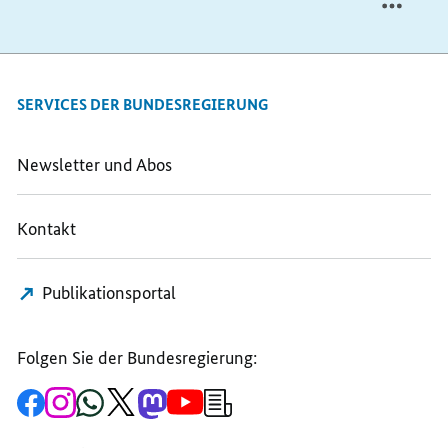
SERVICES DER BUNDESREGIERUNG
Newsletter und Abos
Kontakt
Publikationsportal
Folgen Sie der Bundesregierung:
Zur
Zum
Zum
Zum
Zum
Zum
Newsletter-
Facebook-
Instagram-
WhatsApp-
X-
Mastodon-
YouTube-
Anmeldung
Seite
Account
Kanal
Kanal
Kanal
Kanal
der
der
der
der
des
der
der
Bundesregierung