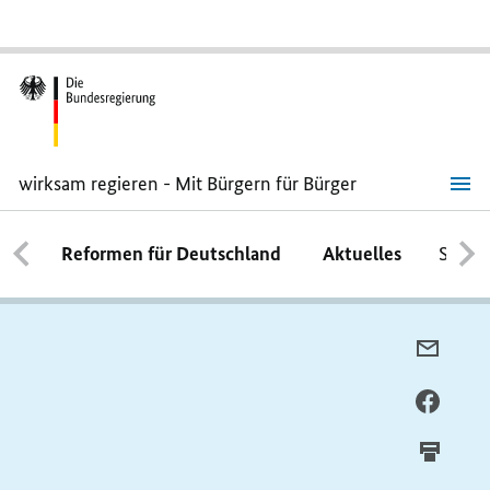
wirksam regieren - Mit Bürgern für Bürger
Reformen für Deutschland
Aktuelles
Schwe
PER
E-
MAIL
PER
TEILE
FACEB
TEILE