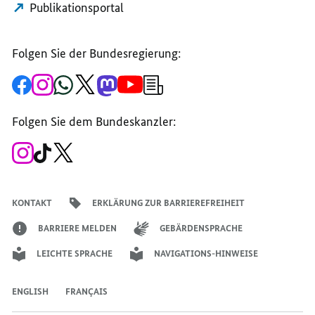
Publikationsportal
Folgen Sie der Bundesregierung:
Zur
Zum
Zum
Zum
Zum
Zum
Newsletter-
Facebook-
Instagram-
WhatsApp-
X-
Mastodon-
YouTube-
Anmeldung
Seite
Account
Kanal
Kanal
Kanal
Kanal
der
der
der
der
des
der
der
Bundesregierung
Folgen Sie dem Bundeskanzler:
Bundesregierung
Bundesregierung
Bundesregierung
Regierungssprechers
Bundesregierung
Bundesregierung
Zum
Zum
Zum
Instagram-
TikTok-
X-
Account
Kanal
Kanal
des
des
des
Bundeskanzlers
Bundeskanzlers
Bundeskanzlers
KONTAKT
ERKLÄRUNG ZUR BARRIEREFREIHEIT
BARRIERE MELDEN
GEBÄRDENSPRACHE
LEICHTE SPRACHE
NAVIGATIONS-HINWEISE
ENGLISH
FRANÇAIS