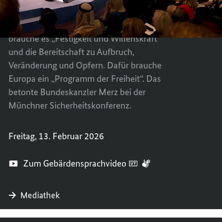
BEI
MERZ
In der Ära der Großmächte sei Europas
DER
BEI
Freiheit gefährdet. Um diese zu behaupten,
MÜNC
DER
brauche es „Festigkeit und Willenskraft“
SICHE
MÜNC
und die Bereitschaft zu Aufbruch,
SICHE
Veränderung und Opfern. Dafür brauche
Europa ein „Programm der Freiheit“. Das
betonte Bundeskanzler Merz bei der
Münchner Sicherheitskonferenz.
Freitag, 13. Februar 2026
Zum Gebärdensprachvideo
Mediathek