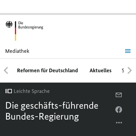
Mediathek
Die
geschäfts-
führende
Reformen für Deutschland
Aktuelles
Schwe
Bundes-
Regierung
Leichte Sprache
PER
Die geschäfts-führende
E-
MAIL
PER
Bundes-Regierung
TEILEN
FACEB
DIE
TEILEN
GESCH
DIE