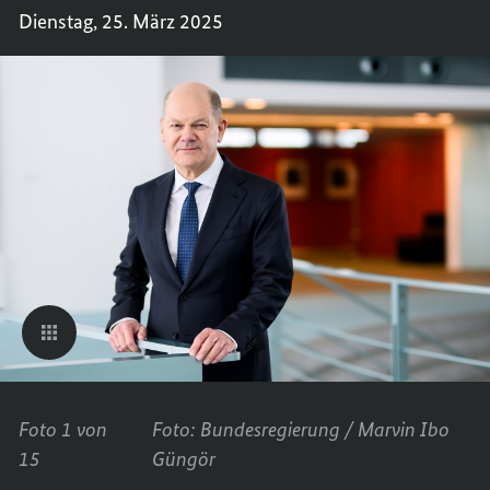
FÜHRE
GESCH
Dienstag, 25. März 2025
BUNDE
FÜHRE
REGIE
BUNDE
REGIE
Foto 1 von
Foto: Bundesregierung / Marvin Ibo
15
Güngör