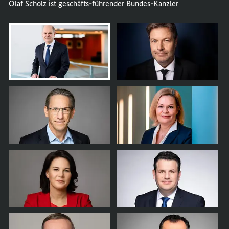
Olaf Scholz ist geschäfts-führender Bundes-Kanzler
öffnet
Bild
im
Karussell