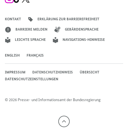
Instagram-
TikTok-
X-
Account
Kanal
Kanal
des
des
des
Bundeskanzlers
Bundeskanzlers
Bundeskanzlers
KONTAKT
ERKLÄRUNG ZUR BARRIEREFREIHEIT
BARRIERE MELDEN
GEBÄRDENSPRACHE
LEICHTE SPRACHE
NAVIGATIONS-HINWEISE
ENGLISH
FRANÇAIS
IMPRESSUM
DATENSCHUTZHINWEIS
ÜBERSICHT
DATENSCHUTZEINSTELLUNGEN
© 2026 Presse- und Informationsamt der Bundesregierung
Nach
oben