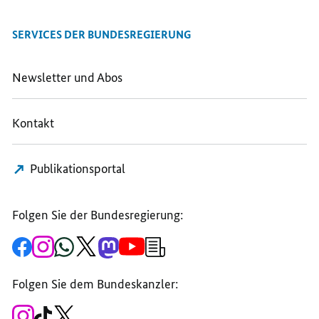
SERVICES DER BUNDESREGIERUNG
Newsletter und Abos
Kontakt
Publikationsportal
Folgen Sie der Bundesregierung:
Zur
Zum
Zum
Zum
Zum
Zum
Newsletter-
Facebook-
Instagram-
WhatsApp-
X-
Mastodon-
YouTube-
Anmeldung
Seite
Account
Kanal
Kanal
Kanal
Kanal
der
der
der
der
des
der
der
Bundesregierung
Folgen Sie dem Bundeskanzler:
Bundesregierung
Bundesregierung
Bundesregierung
Regierungssprechers
Bundesregierung
Bundesregierung
Zum
Zum
Zum