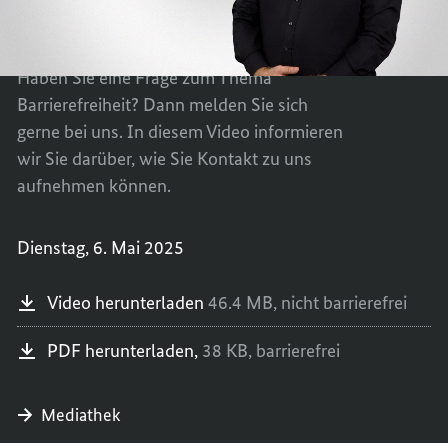
BARRI
ZUR
Sind Ihnen Mängel beim barrierefreien
-
BARRI
Zugang zu dieser Internetseite aufgefallen?
FEEDB
-
Haben Sie eine Frage zum Thema
UND
FEEDB
Barrierefreiheit? Dann melden Sie sich
KONTA
UND
gerne bei uns. In diesem Video informieren
KONTA
wir Sie darüber, wie Sie Kontakt zu uns
aufnehmen können.
Dienstag, 6. Mai 2025
Video herunterladen
46.4 MB,
nicht barrierefrei
PDF herunterladen,
38 KB,
barrierefrei
Mediathek