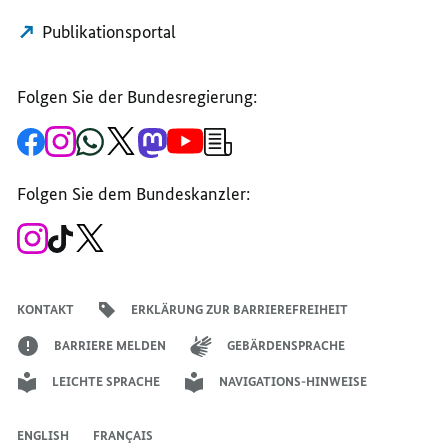
Publikationsportal
Folgen Sie der Bundesregierung:
Zur
Zum
Zum
Zum
Zum
Zum
Newsletter-
Facebook-
Instagram-
WhatsApp-
X-
Mastodon-
YouTube-
Anmeldung
Seite
Account
Kanal
Kanal
Kanal
Kanal
der
der
der
der
des
der
der
Bundesregierung
Folgen Sie dem Bundeskanzler:
Bundesregierung
Bundesregierung
Bundesregierung
Regierungssprechers
Bundesregierung
Bundesregierung
Zum
Zum
Zum
Instagram-
TikTok-
X-
Account
Kanal
Kanal
des
des
des
Bundeskanzlers
Bundeskanzlers
Bundeskanzlers
KONTAKT
ERKLÄRUNG ZUR BARRIEREFREIHEIT
BARRIERE MELDEN
GEBÄRDENSPRACHE
LEICHTE SPRACHE
NAVIGATIONS-HINWEISE
ENGLISH
FRANÇAIS