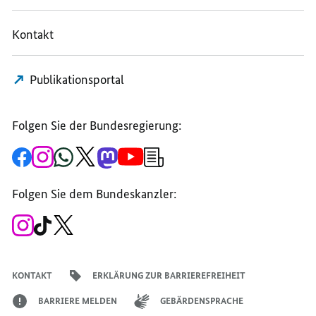
Kontakt
Publikationsportal
Folgen Sie der Bundesregierung:
Zur
Zum
Zum
Zum
Zum
Zum
Newsletter-
Facebook-
Instagram-
WhatsApp-
X-
Mastodon-
YouTube-
Anmeldung
Seite
Account
Kanal
Kanal
Kanal
Kanal
der
der
der
der
des
der
der
Bundesregierung
Folgen Sie dem Bundeskanzler:
Bundesregierung
Bundesregierung
Bundesregierung
Regierungssprechers
Bundesregierung
Bundesregierung
Zum
Zum
Zum
Instagram-
TikTok-
X-
Account
Kanal
Kanal
des
des
des
Bundeskanzlers
Bundeskanzlers
Bundeskanzlers
KONTAKT
ERKLÄRUNG ZUR BARRIEREFREIHEIT
BARRIERE MELDEN
GEBÄRDENSPRACHE