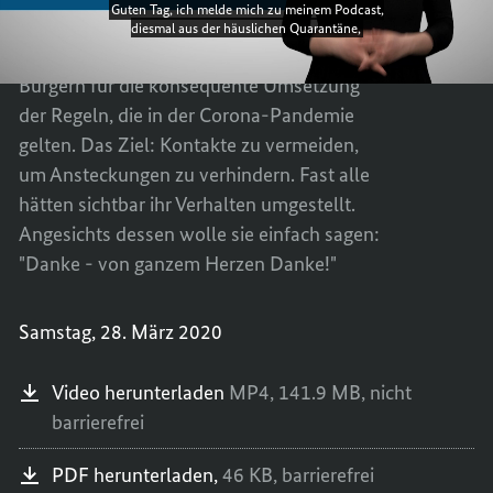
sein"
DIE
DER
Bundeskanzlerin Angela Merkel dankt in
REGEL
DIE
ihrem Audio-Podcast den Bürgerinnen und
BEFOLG
REGEL
Bürgern für die konsequente Umsetzung
KANN
BEFOLG
der Regeln, die in der Corona-Pandemie
JETZT
KANN
gelten. Das Ziel: Kontakte zu vermeiden,
EIN
JETZT
LEBEN
EIN
um Ansteckungen zu verhindern. Fast alle
SEIN"
LEBEN
hätten sichtbar ihr Verhalten umgestellt.
SEIN"
Angesichts dessen wolle sie einfach sagen:
"Danke - von ganzem Herzen Danke!"
Samstag, 28. März 2020
Video herunterladen
MP4,
141.9 MB,
nicht
barrierefrei
PDF herunterladen,
46 KB,
barrierefrei