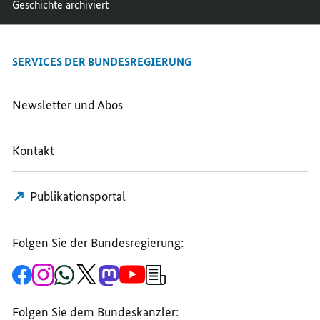
Geschichte archiviert
SERVICES DER BUNDESREGIERUNG
Newsletter und Abos
Kontakt
Publikationsportal
Folgen Sie der Bundesregierung:
Zur
Zum
Zum
Zum
Zum
Zum
Newsletter-
Facebook-
Instagram-
WhatsApp-
X-
Mastodon-
YouTube-
Anmeldung
Seite
Account
Kanal
Kanal
Kanal
Kanal
der
der
der
der
des
der
der
Bundesregierung
Folgen Sie dem Bundeskanzler:
Bundesregierung
Bundesregierung
Bundesregierung
Regierungssprechers
Bundesregierung
Bundesregierung