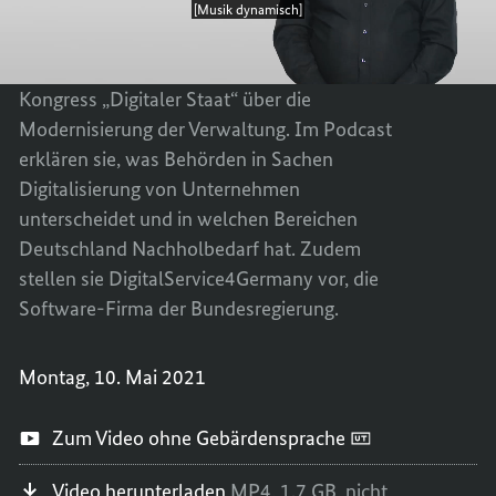
Stephanie Kaiser und Ijad
AKTOR 
GRÖSSTE
Madisch, Mitglieder des Digitalrats der
ST D
AKTOR 
AS M
ST D
Bundesregierung, sprachen beim
Online
-
INDS
AS M
Kongress „Digitaler Staat“ über die
INDS
Modernisierung der Verwaltung. Im Podcast
erklären sie, was Behörden in Sachen
Digitalisierung von Unternehmen
unterscheidet und in welchen Bereichen
Deutschland Nachholbedarf hat. Zudem
stellen sie
DigitalService4Germany
vor, die
Software
-Firma der Bundesregierung.
Montag, 10. Mai 2021
Zum Video ohne Gebärdensprache
Video herunterladen
MP4,
1.7 GB,
nicht