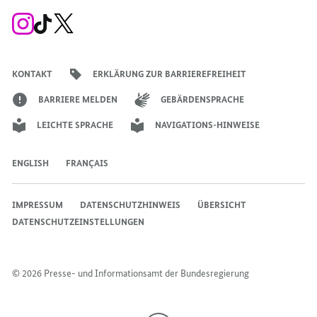
Zum
Zum
Zum
Instagram-
TikTok-
X-
Account
Kanal
Kanal
des
des
des
Bundeskanzlers
Bundeskanzlers
Bundeskanzlers
KONTAKT
ERKLÄRUNG ZUR BARRIEREFREIHEIT
BARRIERE MELDEN
GEBÄRDENSPRACHE
LEICHTE SPRACHE
NAVIGATIONS-HINWEISE
ENGLISH
FRANÇAIS
IMPRESSUM
DATENSCHUTZHINWEIS
ÜBERSICHT
DATENSCHUTZEINSTELLUNGEN
© 2026 Presse- und Informationsamt der Bundesregierung
Nach