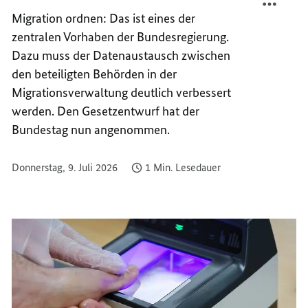
IN
DIGIT
Migration ordnen: Das ist eines der
DER
IN
zentralen Vorhaben der Bundesregierung.
MIGRA
DER
Dazu muss der Datenaustausch zwischen
MIGRA
den beteiligten Behörden in der
Migrationsverwaltung deutlich verbessert
werden. Den Gesetzentwurf hat der
Bundestag nun angenommen.
Donnerstag, 9. Juli 2026
1 Min. Lesedauer