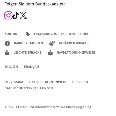
der
der
der
des
der
der
Bundesregierung
Folgen Sie dem Bundeskanzler:
Bundesregierung
Bundesregierung
Bundesregierung
Regierungssprechers
Bundesregierung
Bundesregierung
Zum
Zum
Zum
Instagram-
TikTok-
X-
Account
Kanal
Kanal
des
des
des
Bundeskanzlers
Bundeskanzlers
Bundeskanzlers
KONTAKT
ERKLÄRUNG ZUR BARRIEREFREIHEIT
BARRIERE MELDEN
GEBÄRDENSPRACHE
LEICHTE SPRACHE
NAVIGATIONS-HINWEISE
ENGLISH
FRANÇAIS
IMPRESSUM
DATENSCHUTZHINWEIS
ÜBERSICHT
DATENSCHUTZEINSTELLUNGEN
© 2026 Presse- und Informationsamt der Bundesregierung