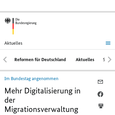
Aktuelles
Mehr
Digitalisierung
in
Reformen für Deutschland
Aktuelles
Schwe
der
Migrationsverwaltung
Im Bundestag angenommen
PER
Mehr Digitalisierung in
E-
MAIL
PER
der
TEILEN
FACEB
Migrationsverwaltung
MEHR
TEILEN
DIGIT
MEHR