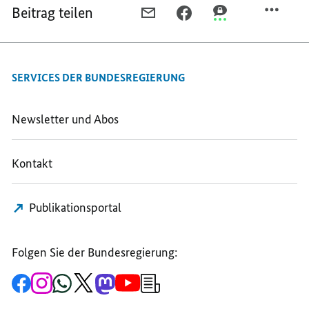
Beitrag teilen
PER
PER
PER
E-
FACEBOOK
THREEMA
MAIL
TEILEN,
TEILEN,
TEILEN,
MEHR
MEHR
SERVICES DER BUNDESREGIERUNG
MEHR
DIGITALISIERUNG
DIGITALISIERUNG
DIGITALISIERUNG
IN
IN
IN
DER
DER
Newsletter und Abos
DER
MIGRATIONSVERWALTUNG
MIGRATIONSVERW
MIGRATIONSVERWALTUNG
Kontakt
Publikationsportal
Folgen Sie der Bundesregierung:
Zur
Zum
Zum
Zum
Zum
Zum
Newsletter-
Facebook-
Instagram-
WhatsApp-
X-
Mastodon-
YouTube-
Anmeldung
Seite
Account
Kanal
Kanal
Kanal
Kanal
der