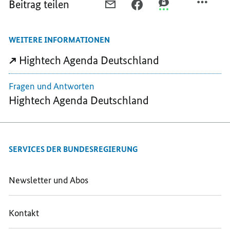
Beitrag teilen
PER
PER
PER
E-
FACEBOOK
THREEMA
MAIL
TEILEN,
TEILEN,
WEITERE INFORMATIONEN
TEILEN,
HIGHTECH
HIGHTECH
HIGHTECH
AGENDA
AGENDA
Hightech Agenda Deutschland
AGENDA
DEUTSCHLAND
DEUTSCHLAND
DEUTSCHLAND
Fragen und Antworten
Hightech
Agenda Deutschland
SERVICES DER BUNDESREGIERUNG
Newsletter und Abos
Kontakt