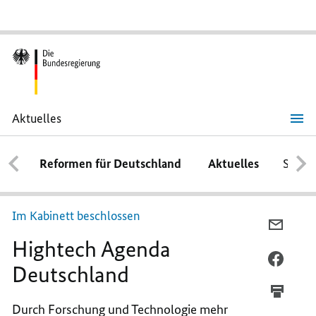
Aktuelles
Hightech
Agenda
Deutschland
Reformen für Deutschland
Aktuelles
Schwe
Im Kabinett beschlossen
PER
Hightech Agenda
E-
MAIL
PER
Deutschland
TEILEN
FACEB
HIGHT
TEILEN
Durch Forschung und Technologie mehr
AGEND
HIGHT