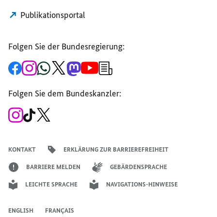
Publikationsportal
Folgen Sie der Bundesregierung:
Zur
Zum
Zum
Zum
Zum
Zum
Newsletter-
Facebook-
Instagram-
WhatsApp-
X-
Mastodon-
YouTube-
Anmeldung
Seite
Account
Kanal
Kanal
Kanal
Kanal
der
der
der
der
des
der
der
Bundesregierung
Folgen Sie dem Bundeskanzler:
Bundesregierung
Bundesregierung
Bundesregierung
Regierungssprechers
Bundesregierung
Bundesregierung
Zum
Zum
Zum
Instagram-
TikTok-
X-
Account
Kanal
Kanal
des
des
des
Bundeskanzlers
Bundeskanzlers
Bundeskanzlers
KONTAKT
ERKLÄRUNG ZUR BARRIEREFREIHEIT
BARRIERE MELDEN
GEBÄRDENSPRACHE
LEICHTE SPRACHE
NAVIGATIONS-HINWEISE
ENGLISH
FRANÇAIS