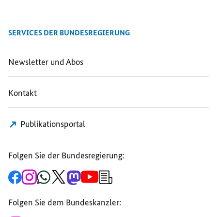
SERVICES DER BUNDESREGIERUNG
Newsletter und Abos
Kontakt
Publikationsportal
Folgen Sie der Bundesregierung:
Zur
Zum
Zum
Zum
Zum
Zum
Newsletter-
Facebook-
Instagram-
WhatsApp-
X-
Mastodon-
YouTube-
Anmeldung
Seite
Account
Kanal
Kanal
Kanal
Kanal
der
der
der
der
des
der
der
Bundesregierung
Folgen Sie dem Bundeskanzler:
Bundesregierung
Bundesregierung
Bundesregierung
Regierungssprechers
Bundesregierung
Bundesregierung