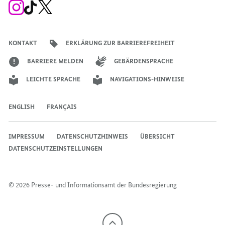
Zum
Zum
Zum
Instagram-
TikTok-
X-
Account
Kanal
Kanal
des
des
des
Bundeskanzlers
Bundeskanzlers
Bundeskanzlers
KONTAKT
ERKLÄRUNG ZUR BARRIEREFREIHEIT
BARRIERE MELDEN
GEBÄRDENSPRACHE
LEICHTE SPRACHE
NAVIGATIONS-HINWEISE
ENGLISH
FRANÇAIS
IMPRESSUM
DATENSCHUTZHINWEIS
ÜBERSICHT
DATENSCHUTZEINSTELLUNGEN
© 2026 Presse- und Informationsamt der Bundesregierung
Nach
oben