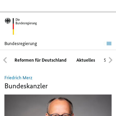
Bundesregierung
Friedrich
Merz
Reformen für Deutschland
Aktuelles
Schwe
Friedrich Merz
Bundeskanzler