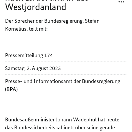
Westjordanland
BU
DE
ZU
BU
REI
ZU
Der Sprecher der Bundesregierung, Stefan
DE
REI
Kornelius, teilt mit:
BUN
DE
ACH
BUN
SRA
ACH
ND 
SRA
Pressemitteilung 174
N D
ND 
Samstag, 2. August 2025
AS 
N D
ES
AS 
Presse- und Informationsamt der Bundesregierung
ES
(BPA)
Bundesaußenminister Johann Wadephul hat heute
das Bundessicherheitskabinett über seine gerade