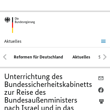
Aktuelles
Unterrichtung
des
Bundessicherheitskabinetts
Reformen für Deutschland
Aktuelles
Schwe
zur
Reise
des
Bundesaußenministers
nach
Unterrichtung des
Israel
PE
und
Bundessicherheitskabinetts
E-
in
das
zur Reise des
MA
PE
Westjordanland
TEI
FA
Bundesaußenministers
UN
TEI
nach Israel und in das
DE
UN