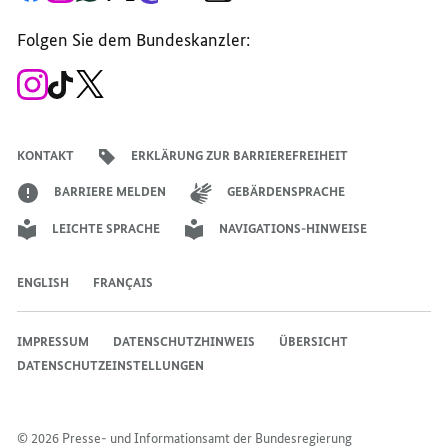
Seite
Account
Kanal
Kanal
Kanal
Kanal
der
der
der
der
des
der
der
Bundesregierung
Folgen Sie dem Bundeskanzler:
Bundesregierung
Bundesregierung
Bundesregierung
Regierungssprechers
Bundesregierung
Bundesregierung
Zum
Zum
Zum
Instagram-
TikTok-
X-
Account
Kanal
Kanal
des
des
des
Bundeskanzlers
Bundeskanzlers
Bundeskanzlers
KONTAKT
ERKLÄRUNG ZUR BARRIEREFREIHEIT
BARRIERE MELDEN
GEBÄRDENSPRACHE
LEICHTE SPRACHE
NAVIGATIONS-HINWEISE
ENGLISH
FRANÇAIS
IMPRESSUM
DATENSCHUTZHINWEIS
ÜBERSICHT
DATENSCHUTZEINSTELLUNGEN
© 2026 Presse- und Informationsamt der Bundesregierung