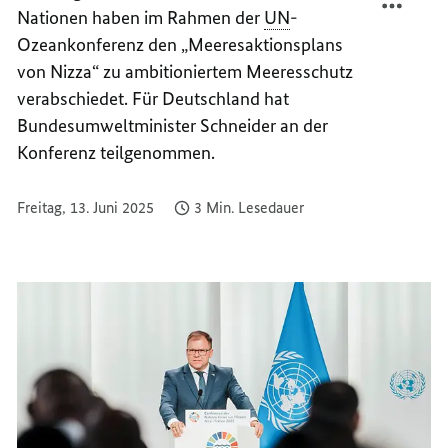
Nationen haben im Rahmen der
UN
-
ZUM
BEITR
MEERE
ZUM
Ozeankonferenz den „Meeresaktionsplans
MEERE
von Nizza“ zu ambitioniertem Meeresschutz
verabschiedet. Für Deutschland hat
Bundesumweltminister Schneider an der
Konferenz teilgenommen.
Freitag, 13. Juni 2025
3 Min. Lesedauer