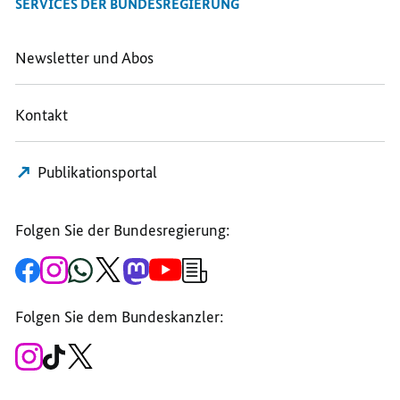
SERVICES DER BUNDESREGIERUNG
Newsletter und Abos
Kontakt
Publikationsportal
Folgen Sie der Bundesregierung:
Zur
Zum
Zum
Zum
Zum
Zum
Newsletter-
Facebook-
Instagram-
WhatsApp-
X-
Mastodon-
YouTube-
Anmeldung
Seite
Account
Kanal
Kanal
Kanal
Kanal
der
der
der
der
des
der
der
Bundesregierung
Folgen Sie dem Bundeskanzler:
Bundesregierung
Bundesregierung
Bundesregierung
Regierungssprechers
Bundesregierung
Bundesregierung
Zum
Zum
Zum
Instagram-
TikTok-
X-
Account
Kanal
Kanal
des
des
des