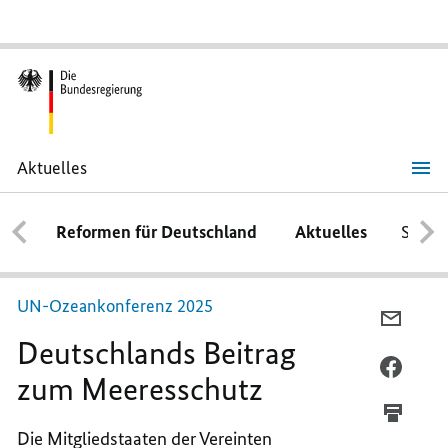
Aktuelles
Deutschlands
Beitrag
zum
Reformen für Deutschland
Aktuelles
Schwe
Meeresschutz
UN-Ozeankonferenz 2025
PER
Deutschlands Beitrag
E-
MAIL
PER
zum Meeresschutz
TEILEN
FACEB
DEUTS
TEILEN
Die Mitgliedstaaten der Vereinten
BEITR
DEUTS