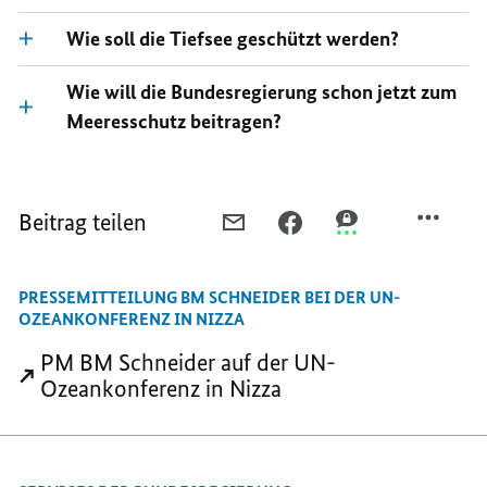
Wie soll die Tiefsee geschützt werden?
Wie will die Bundesregierung schon jetzt zum
Meeresschutz beitragen?
Beitrag teilen
PER
PER
PER
E-
FACEBOOK
THREEMA
MAIL
TEILEN,
TEILEN,
PRESSEMITTEILUNG BM SCHNEIDER BEI DER UN-
TEILEN,
DEUTSCHLANDS
DEUTSCHLANDS
OZEANKONFERENZ IN NIZZA
DEUTSCHLANDS
BEITRAG
BEITRAG
BEITRAG
ZUM
ZUM
PM BM Schneider auf der UN-
ZUM
MEERESSCHUTZ
MEERESSCHUTZ
Ozeankonferenz in Nizza
MEERESSCHUTZ