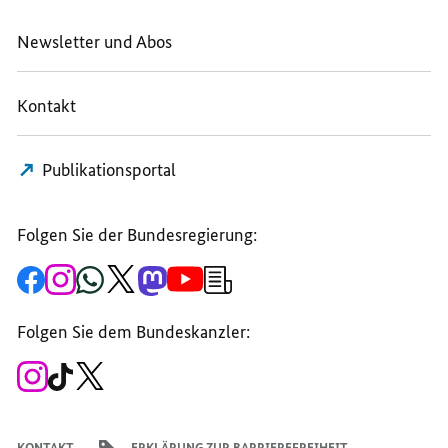
Newsletter und Abos
Kontakt
Publikationsportal
Folgen Sie der Bundesregierung:
Zur
Zum
Zum
Zum
Zum
Zum
Newsletter-
Facebook-
Instagram-
WhatsApp-
X-
Mastodon-
YouTube-
Anmeldung
Seite
Account
Kanal
Kanal
Kanal
Kanal
der
der
der
der
des
der
der
Bundesregierung
Folgen Sie dem Bundeskanzler:
Bundesregierung
Bundesregierung
Bundesregierung
Regierungssprechers
Bundesregierung
Bundesregierung
Zum
Zum
Zum
Instagram-
TikTok-
X-
Account
Kanal
Kanal
des
des
des
Bundeskanzlers
Bundeskanzlers
Bundeskanzlers
KONTAKT
ERKLÄRUNG ZUR BARRIEREFREIHEIT