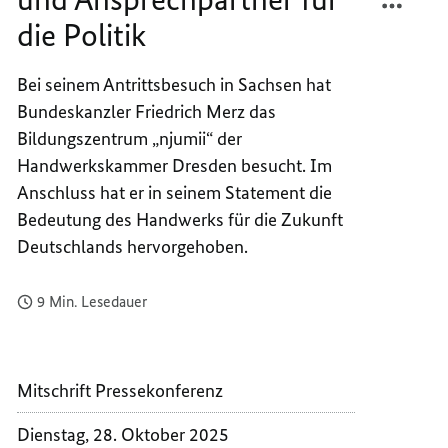
ARBEI
ALS
die Politik
AUSBI
ARBEI
UND
AUSBI
Bei seinem Antrittsbesuch in Sachsen hat
ANSPR
UND
Bundeskanzler Friedrich Merz das
FÜR
ANSPR
DIE
FÜR
Bildungszentrum „njumii“ der
POLITI
DIE
Handwerkskammer Dresden besucht. Im
POLITI
Anschluss hat er in seinem Statement die
Bedeutung des Handwerks für die Zukunft
Deutschlands hervorgehoben.
9 Min. Lesedauer
Mitschrift Pressekonferenz
Dienstag, 28. Oktober 2025