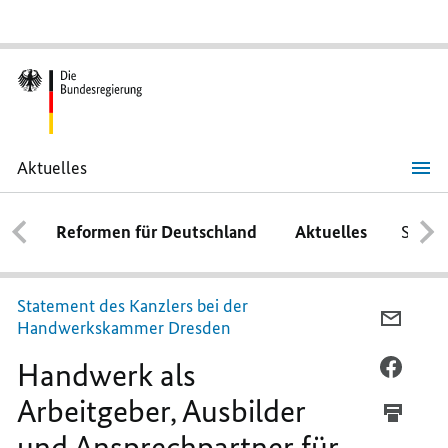
Aktuelles
Handwerk
als
Arbeitgeber,
Reformen für Deutschland
Aktuelles
Schwe
Ausbilder
und
Ansprechpartner
für
die
Statement des Kanzlers
bei der
Politik
PER
Handwerkskammer Dresden
E-
Handwerk als
MAIL
PER
TEILEN
FACEB
Arbeitgeber, Ausbilder
HAND
TEILEN
und Ansprechpartner für
ALS
HAND