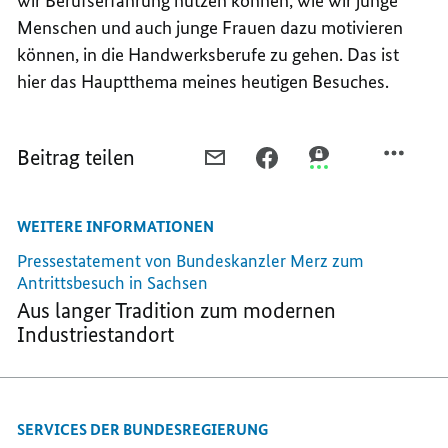
wir Berufserfahrung nutzen können, wie wir junge
Menschen und auch junge Frauen dazu motivieren
können, in die Handwerksberufe zu gehen. Das ist
hier das Hauptthema meines heutigen Besuches.
Beitrag teilen
PER
PER
PER
E-
FACEBOOK
THREEMA
MAIL
TEILEN,
TEILEN,
WEITERE INFORMATIONEN
TEILEN,
HANDWERK
HANDWERK
HANDWERK
ALS
ALS
Pressestatement von Bundeskanzler Merz zum
ALS
ARBEITGEBER,
ARBEITGEBER,
Antrittsbesuch in Sachsen
ARBEITGEBER,
AUSBILDER
AUSBILDER
Aus langer Tradition zum modernen
AUSBILDER
UND
UND
Industriestandort
UND
ANSPRECHPARTNER
ANSPRECHPARTNE
ANSPRECHPARTNER
FÜR
FÜR
FÜR
DIE
DIE
DIE
POLITIK
POLITIK
SERVICES DER BUNDESREGIERUNG
POLITIK