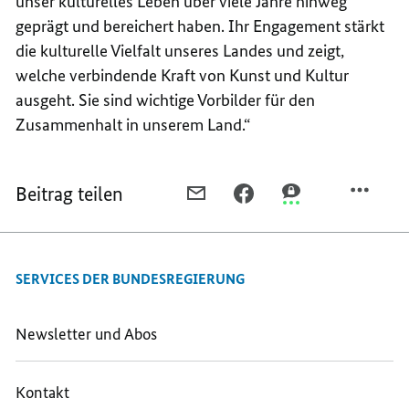
unser kulturelles Leben über viele Jahre hinweg
geprägt und bereichert haben. Ihr Engagement stärkt
die kulturelle Vielfalt unseres Landes und zeigt,
welche verbindende Kraft von Kunst und Kultur
ausgeht. Sie sind wichtige Vorbilder für den
Zusammenhalt in unserem Land.“
Beitrag teilen
PER
PER
PER
E-
FACEBOOK
THREEMA
MAIL
TEILEN,
TEILEN,
TEILEN,
STAATSMINISTER
STAATSMINISTER
SERVICES DER BUNDESREGIERUNG
STAATSMINISTER
WEIMER
WEIMER
WEIMER
ÜBERREICHT
ÜBERREICHT
ÜBERREICHT
BUNDESVERDIENSTKREUZ
BUNDESVERDIENS
Newsletter und Abos
BUNDESVERDIENSTKREUZ
AN
AN
AN
PERSONEN
PERSONEN
Kontakt
PERSONEN
DES
DES