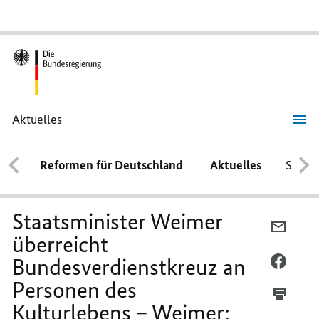
Aktuelles
Staatsminister
Weimer
überreicht
Reformen für Deutschland
Aktuelles
Schwe
Bundesverdienstkreuz
an
Personen
des
Kulturlebens
Staatsminister Weimer
–
PER
Weimer:
überreicht
E-
„Wichtige
Vorbilder
Bundesverdienstkreuz an
MAIL
PER
für
TEILEN
FACEB
den
Personen des
Zusammenhalt
STAAT
TEILEN
in
Kulturlebens – Weimer:
WEIME
STAAT