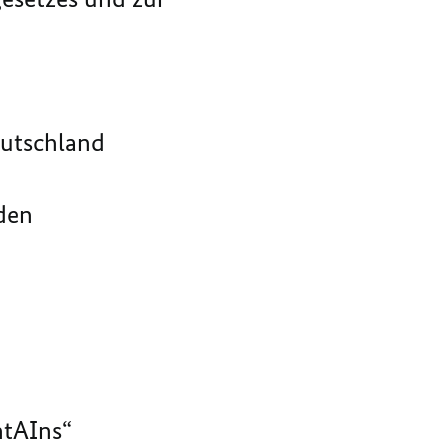
eutschland
den
ntAIns“