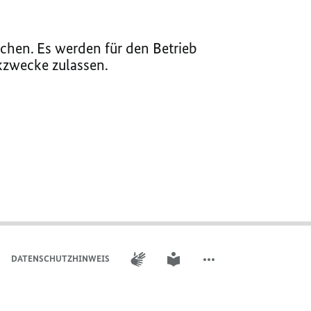
chen. Es werden für den Betrieb
ikzwecke zulassen.
GEBÄRDENSPRACHE
LEICHTE SPRACHE
DATENSCHUTZHINWEIS
WEITERE ELEMENTE DER 