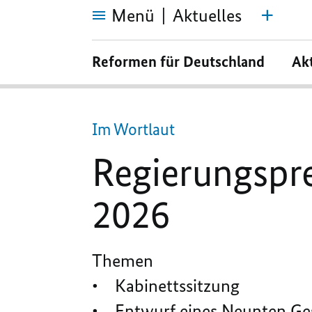
Menü
Aktuelles
Regierungspressekonferenz
vom
Reformen für Deutschland
Ak
14.
Januar
2026
Im Wortlaut
Regierungspr
2026
Themen
• Kabinettssitzung
• Entwurf eines Neunten Ges