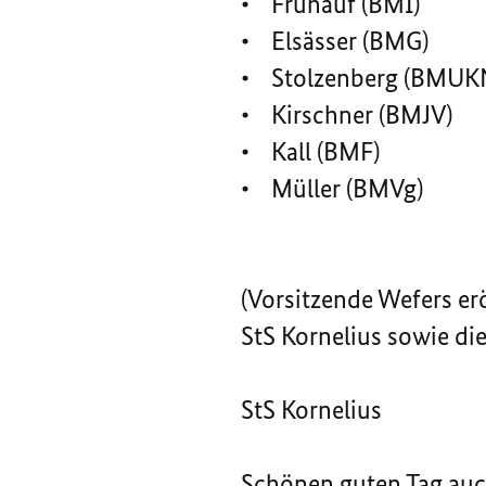
• Frühauf (BMI)
• Elsässer (BMG)
• Stolzenberg (BMUK
• Kirschner (BMJV)
• Kall (BMF)
• Müller (BMVg)
(Vorsitzende Wefers er
StS Kornelius sowie di
StS Kornelius
Schönen guten Tag auc