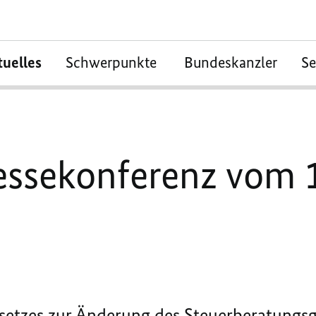
tuelles
Schwerpunkte
Bundeskanzler
S
essekonferenz vom 1
etzes zur Änderung des Steuerberatungsg